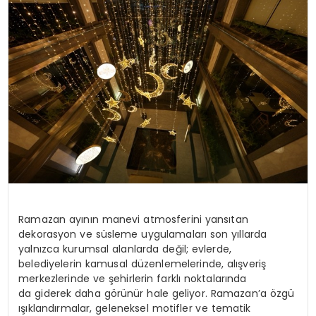
SPOR
TEKNOLOJI
YAŞAM
Ramazan ayının manevi atmosferini yansıtan
dekorasyon ve süsleme uygulamaları son yıllarda
yalnızca kurumsal alanlarda değil; evlerde,
belediyelerin kamusal düzenlemelerinde, alışveriş
merkezlerinde ve şehirlerin farklı noktalarında
da giderek daha görünür hale geliyor. Ramazan’a özgü
ışıklandırmalar, geleneksel motifler ve tematik