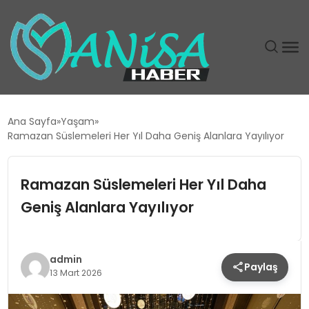
DÜNYA
Ana Sayfa
Yaşam
Ramazan Süslemeleri Her Yıl Daha Geniş Alanlara Yayılıyor
EĞITIM
Ramazan Süslemeleri Her Yıl Daha
EKONOMI
Geniş Alanlara Yayılıyor
GÜNDEM
MAGAZIN
admin
Paylaş
13 Mart 2026
SIYASET