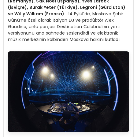
(Romanya), Sak Noel (İspanya), Yves Larock
(İsviçre), Burak Yeter (Türkiye), Legroni (Gü
rcistan)
ve Willy William (Fransa)
. 14 Eylül’de, Moskova Şehir
Günü’ne özel olarak İtalyan DJ ve prodüktör Alex
Gaudino, ünlü parçası Destination Calabria’nın yeni
versiyonunu ana sahnede seslendirdi ve elektronik
müzik merkezinin kalbinden Moskova halkını kutladı.