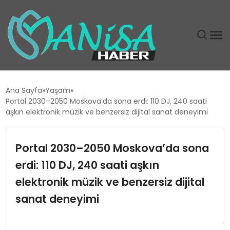
DÜNYA
Ana Sayfa
Yaşam
Portal 2030–2050 Moskova’da sona erdi: 110 DJ, 240 saati
EĞITIM
aşkın elektronik müzik ve benzersiz dijital sanat deneyimi
EKONOMI
Portal 2030–2050 Moskova’da sona
erdi: 110 DJ, 240 saati aşkın
GÜNDEM
elektronik müzik ve benzersiz dijital
MAGAZIN
sanat deneyimi
SIYASET