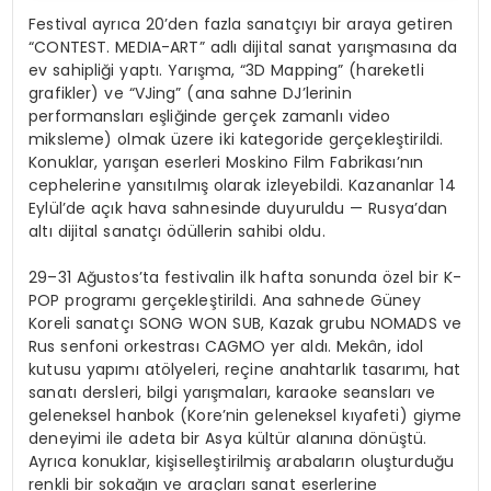
Festival ayrıca 20’den fazla sanatçıyı bir araya getiren
“CONTEST. MEDIA-ART” adlı dijital sanat yarışmasına da
ev sahipliği yaptı. Yarışma, “3D Mapping” (hareketli
grafikler) ve “VJing” (ana sahne DJ’lerinin
performansları eşliğinde gerçek zamanlı video
miksleme) olmak üzere iki kategoride gerçekleştirildi.
Konuklar, yarışan eserleri Moskino Film Fabrikası’nın
cephelerine yansıtılmış olarak izleyebildi. Kazananlar 14
Eylül’de açık hava sahnesinde duyuruldu — Rusya’dan
altı dijital sanatçı ödüllerin sahibi oldu.
29–31 Ağustos’ta festivalin ilk hafta sonunda özel bir K-
POP programı gerçekleştirildi. Ana sahnede Güney
Koreli sanatçı SONG WON SUB, Kazak grubu NOMADS ve
Rus senfoni orkestrası CAGMO yer aldı. Mekân, idol
kutusu yapımı atölyeleri, reçine anahtarlık tasarımı, hat
sanatı dersleri, bilgi yarışmaları, karaoke seansları ve
geleneksel hanbok (Kore’nin geleneksel kıyafeti) giyme
deneyimi ile adeta bir Asya kültür alanına dönüştü.
Ayrıca konuklar, kişiselleştirilmiş arabaların oluşturduğu
renkli bir sokağın ve araçları sanat eserlerine