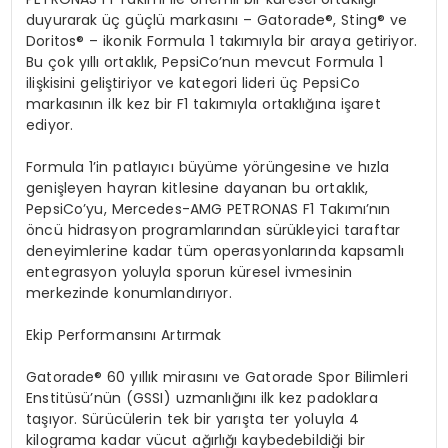
duyurarak üç güçlü markasını – Gatorade
®
, Sting
®
ve
Doritos
®
– ikonik Formula 1 takımıyla bir araya getiriyor.
Bu çok yıllı ortaklık, PepsiCo’nun mevcut Formula 1
ilişkisini geliştiriyor ve kategori lideri üç PepsiCo
markasının ilk kez bir F1 takımıyla ortaklığına işaret
ediyor.
Formula 1’in patlayıcı büyüme yörüngesine ve hızla
genişleyen hayran kitlesine dayanan bu ortaklık,
PepsiCo’yu, Mercedes-AMG PETRONAS F1 Takımı’nın
öncü hidrasyon programlarından sürükleyici taraftar
deneyimlerine kadar tüm operasyonlarında kapsamlı
entegrasyon yoluyla sporun küresel ivmesinin
merkezinde konumlandırıyor.
Ekip Performansını Artırmak
Gatorade
®
60 yıllık mirasını ve Gatorade Spor Bilimleri
Enstitüsü’nün (GSSI) uzmanlığını ilk kez padoklara
taşıyor. Sürücülerin tek bir yarışta ter yoluyla 4
kilograma kadar vücut ağırlığı kaybedebildiği bir