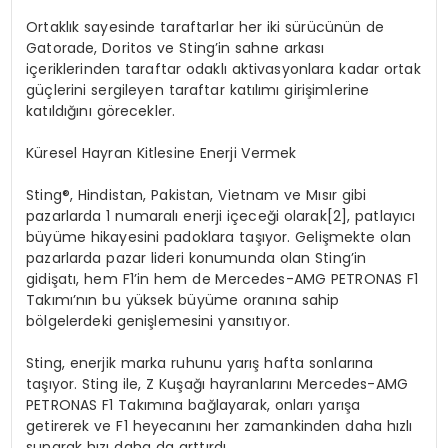
Ortaklık sayesinde taraftarlar her iki sürücünün de
Gatorade, Doritos ve Sting’in sahne arkası
içeriklerinden taraftar odaklı aktivasyonlara kadar ortak
güçlerini sergileyen taraftar katılımı girişimlerine
katıldığını görecekler.
Küresel Hayran Kitlesine Enerji Vermek
Sting
®
, Hindistan, Pakistan, Vietnam ve Mısır gibi
pazarlarda 1 numaralı enerji içeceği olarak[2], patlayıcı
büyüme hikayesini padoklara taşıyor. Gelişmekte olan
pazarlarda pazar lideri konumunda olan Sting’in
gidişatı, hem F1’in hem de Mercedes-AMG PETRONAS F1
Takımı’nın bu yüksek büyüme oranına sahip
bölgelerdeki genişlemesini yansıtıyor.
Sting, enerjik marka ruhunu yarış hafta sonlarına
taşıyor. Sting ile, Z Kuşağı hayranlarını Mercedes-AMG
PETRONAS F1 Takımına bağlayarak, onları yarışa
getirerek ve F1 heyecanını her zamankinden daha hızlı
sunarak hızı daha da arttırdı.