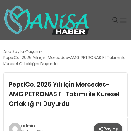
DÜNYA
Ana Sayfa
Yaşam
PepsiCo, 2026 Yılı içı̇n Mercedes-AMG PETRONAS F1 Takımı ile
EĞITIM
Küresel Ortaklığını Duyurdu
EKONOMI
PepsiCo, 2026 Yılı içı̇n Mercedes-
AMG PETRONAS F1 Takımı ile Küresel
GÜNDEM
Ortaklığını Duyurdu
MAGAZIN
SIYASET
admin
Paylaş