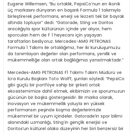
Eugene
Willemsen
, “Bu ortaklık, PepsiCo’nun en ikonik
üç markasını dünyanın en başarılı Formula 1 takımıyla
birleştirerek performans, enerji ve lezzeti tek bir bayrak
altında topluyor” dedi. “Gatorade, Sting ve Doritos
aracılığıyla spor kültürünün içinde yer alıyor, hem
sporcuları hem de F 1 heyecanı için yaşayan
taraftarları besliyoruz. Mercedes-AMG PETRONAS
Formula 1 Takımı ile ortaklığımız, her iki kuruluşumuzu
da tanımlayan değerler olan performans, yenilik ve
mükemmelliğe olan ortak bağlılığımızı yansıtmaktadır.”
Mercedes-AMG PETRONAS F1 Takımı Takım Müdürü ve
İcra Kurulu Başkanı Toto
Wolff
,
şunları söyledi: “PepsiCo
gibi güçlü bir portföye sahip bir şirketi ortak
ekosistemimize dahil etmek, ekibimizin ve sporumuzun
gücünün bir başka göstergesidir. Bir marka olarak,
inovasyon ve mükemmellik yoluyla en yüksek
performansın peşinde koşma değerlerimizle
mükemmel bir uyum içindeler. Gatorade’in spor bilimi
alanındaki uzmanlığı, Sting’in gençlik enerjisi ve
Doritos’un kültürel alaka düzeyinin her biri benzersiz bir