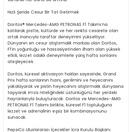
Hızlı Şeride Cesur Bir Tat Getirmek
Doritos
®
Mercedes-AMG PETRONAS F1 Takımı’na
katılarak pistte, kültürde ve her ısırıkta cesarete olan
ortak inancıyla taraftar deneyimini yükseltiyor.
Dünyanın en cesur atıştırmalık markası olan Doritos,
F1’in yoğunluğu ve hassasiyetinden ilham alan yüksek
etkili, lezzet odaklı deneyimlerle yarış hafta sonlarını
ateşleyecek.
Doritos, küresel aktivasyon hakları sayesinde, Grand
Prix hafta sonlarının hızını, gerilimini ve heyecanını
yakalayarak ve pistin heyecanını atıştırmalık dünyasına
taşıyarak imza niteliğindeki üstünlüğünü her yerdeki
hayranlarıyla buluşturacak. Doritos ve Mercedes-AMG
PETRONAS F1 Takımı birlikte, küresel F1 topluluğuna
lezzet ve adrenalinin eşsiz bir kombinasyonunu
sunacak.
PepsiCo Uluslararası İçecekler İcra Kurulu Başkanı