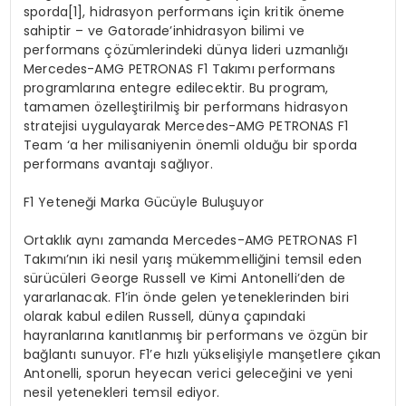
sporda[1], hidrasyon performans için kritik öneme
sahiptir – ve Gatorade’inhidrasyon bilimi ve
performans çözümlerindeki dünya lideri uzmanlığı
Mercedes-AMG PETRONAS F1 Takımı performans
programlarına entegre edilecektir. Bu program,
tamamen özelleştirilmiş bir performans hidrasyon
stratejisi uygulayarak Mercedes-AMG PETRONAS F1
Team ‘a her milisaniyenin önemli olduğu bir sporda
performans avantajı sağlıyor.
F1 Yeteneği Marka Gücüyle Buluşuyor
Ortaklık aynı zamanda Mercedes-AMG PETRONAS F1
Takımı’nın iki nesil yarış mükemmelliğini temsil eden
sürücüleri George Russell ve Kimi Antonelli’den de
yararlanacak. F1’in önde gelen yeteneklerinden biri
olarak kabul edilen Russell, dünya çapındaki
hayranlarına kanıtlanmış bir performans ve özgün bir
bağlantı sunuyor. F1’e hızlı yükselişiyle manşetlere çıkan
Antonelli, sporun heyecan verici geleceğini ve yeni
nesil yetenekleri temsil ediyor.