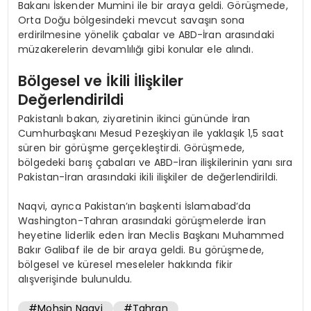
Bakanı İskender Mumini ile bir araya geldi. Görüşmede,
Orta Doğu bölgesindeki mevcut savaşın sona
erdirilmesine yönelik çabalar ve ABD-İran arasındaki
müzakerelerin devamlılığı gibi konular ele alındı.
Bölgesel ve İkili İlişkiler
Değerlendirildi
Pakistanlı bakan, ziyaretinin ikinci gününde İran
Cumhurbaşkanı Mesud Pezeşkiyan ile yaklaşık 1,5 saat
süren bir görüşme gerçekleştirdi. Görüşmede,
bölgedeki barış çabaları ve ABD-İran ilişkilerinin yanı sıra
Pakistan-İran arasındaki ikili ilişkiler de değerlendirildi.
Naqvi, ayrıca Pakistan’ın başkenti İslamabad’da
Washington-Tahran arasındaki görüşmelerde İran
heyetine liderlik eden İran Meclis Başkanı Muhammed
Bakır Galibaf ile de bir araya geldi. Bu görüşmede,
bölgesel ve küresel meseleler hakkında fikir
alışverişinde bulunuldu.
#Mohsin Naqvi
#Tahran