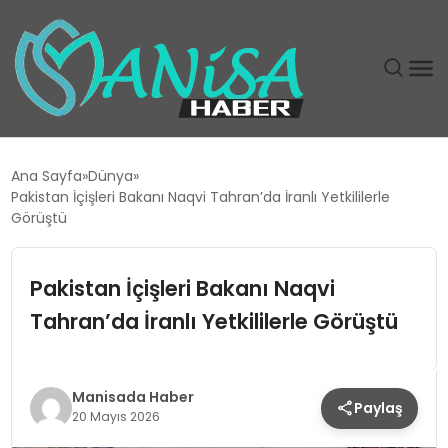
DÜNYA
Ana Sayfa
Dünya
Pakistan İçişleri Bakanı Naqvi Tahran’da İranlı Yetkililerle
EĞITIM
Görüştü
EKONOMI
Pakistan İçişleri Bakanı Naqvi
Tahran’da İranlı Yetkililerle Görüştü
GÜNDEM
MAGAZIN
Manisada Haber
Paylaş
20 Mayıs 2026
SIYASET