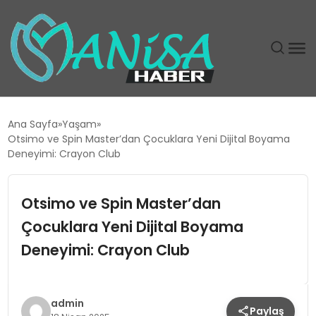
DÜNYA
Ana Sayfa
Yaşam
Otsimo ve Spin Master’dan Çocuklara Yeni Dijital Boyama
EĞITIM
Deneyimi: Crayon Club
EKONOMI
Otsimo ve Spin Master’dan
Çocuklara Yeni Dijital Boyama
GÜNDEM
Deneyimi: Crayon Club
MAGAZIN
SIYASET
admin
Paylaş