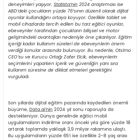
deneyimleri yaşıyor.
Statista’nın
2024 araştırması ise
ABD’deki çocukların yüzde 76’sının düzenli olarak dijital
oyunlar kullandığını ortaya koyuyor. Özellikle tablet ve
mobil cihazlarda tercih edilen bu tarz eğitici oyunlar,
ebeveynler tarafından çocukların bilişsel ve motor
gelişimindeki avantajları nedeniyle öne çıkarılıyor. Eğitim
içeriği kadar kullanım süreleri de ebeveynlerin önem
verdiği konular arasında bulunuyor. Bu nedenle, Otsimo
CEO’su ve Kurucu Ortağı Zafer Elcik, ebeveynlerin
seçimlerini yaparken içerik ve güvenliğin yanı sıra
kullanım süresine de dikkat etmeleri gerektiğini
vurguladı.
Son yıllarda dijital eğitim pazarında kaydedilen önemli
büyüme,
Data.ai’nin
2024 yıl sonu raporuyla da
destekleniyor. Dünya genelinde eğitici mobil
uygulamaların indirilme oranı önceki yıla göre yüzde 18
artarak toplamda yaklaşık 3,9 milyar rakamına ulaştı.
Bu uygulamaların yüzde 65’i ise özellikle 2-8 yaş arası