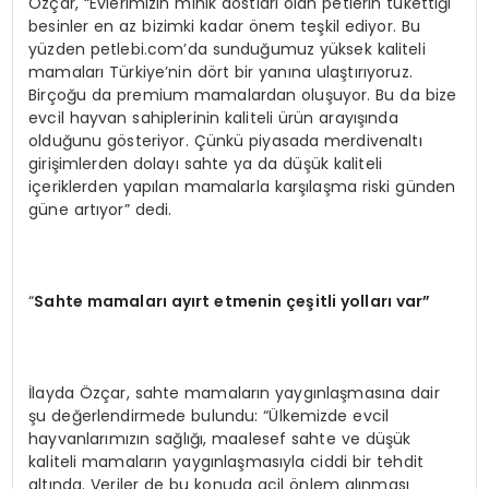
Özçar, “Evlerimizin minik dostları olan petlerin tükettiği
besinler en az bizimki kadar önem teşkil ediyor. Bu
yüzden petlebi.com’da sunduğumuz yüksek kaliteli
mamaları Türkiye’nin dört bir yanına ulaştırıyoruz.
Birçoğu da premium mamalardan oluşuyor. Bu da bize
evcil hayvan sahiplerinin kaliteli ürün arayışında
olduğunu gösteriyor. Çünkü piyasada merdivenaltı
girişimlerden dolayı sahte ya da düşük kaliteli
içeriklerden yapılan mamalarla karşılaşma riski günden
güne artıyor” dedi.
“
Sahte mamaları
ay
ırt etmenin çeşitli yolları var”
İlayda Özçar, sahte mamaların yaygınlaşmasına dair
şu değerlendirmede bulundu: “Ülkemizde evcil
hayvanlarımızın sağlığı, maalesef sahte ve düşük
kaliteli mamaların yaygınlaşmasıyla ciddi bir tehdit
altında. Veriler de bu konuda acil önlem alınması