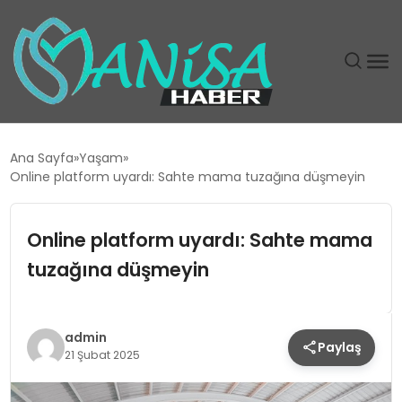
DÜNYA
Ana Sayfa
Yaşam
Online platform uyardı: Sahte mama tuzağına düşmeyin
EĞITIM
Online platform uyardı: Sahte mama
EKONOMI
tuzağına düşmeyin
GÜNDEM
MAGAZIN
admin
Paylaş
21 Şubat 2025
SIYASET