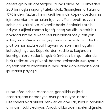
gerektiğinin bir göstergesi. Çünkü 2024’te 81 ilimizden
200 bini aşkın sipariş talebi aldık. Siparişlerin ortalama
%70’inden fazlası, hem kedi hem de köpek dostlarımız
için premium mamaları içeriyor. Yani evcil hayvan
sahipleri, kaliteli ve güvenilir besin ögelerini tercih
ediyor. Orijinal mama içeriği satış yetkilisi olarak bu
noktada biz de tüketicileri bilinçlendirmeyi misyon
ediniyoruz. Geniş ürün yelpazemiz ve kullanıcı dostu
platformumuzla evcil hayvan sahiplerinin hayatını
kolaylaştırıyoruz. Köpeklerden kedilere, kuşlardan
kemirgenlere kadar birçok ürünü tek bir çatı altında
hızlı teslimat ve güvenli ödeme imkanıyla sunuyoruz”
diyerek sahte mamaların nasıl anlaşılabileceğine dair
ipuçlarını paylaştı.
Buna göre sahte mamalar, genellikle orijinal
ambalajlarla neredeyse aynı görünüyor. Paket
üzerindeki yazı stilleri, renkler ve dokular, küçük farklarla
orijinalini taklit ediliyor. Ancak dikkatlice incelendiğinde,