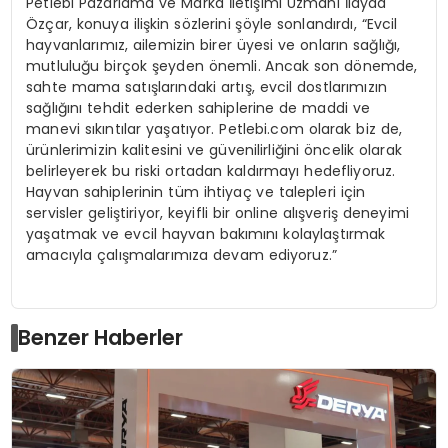
Petlebi Pazarlama ve Marka İletişimi Uzmanı İlayda
Özçar, konuya ilişkin sözlerini şöyle sonlandırdı, “Evcil
hayvanlarımız, ailemizin birer üyesi ve onların sağlığı,
mutluluğu birçok şeyden önemli. Ancak son dönemde,
sahte mama satışlarındaki artış, evcil dostlarımızın
sağlığını tehdit ederken sahiplerine de maddi ve
manevi sıkıntılar yaşatıyor. Petlebi.com olarak biz de,
ürünlerimizin kalitesini ve güvenilirliğini öncelik olarak
belirleyerek bu riski ortadan kaldırmayı hedefliyoruz.
Hayvan sahiplerinin tüm ihtiyaç ve talepleri için
servisler geliştiriyor, keyifli bir online alışveriş deneyimi
yaşatmak ve evcil hayvan bakımını kolaylaştırmak
amacıyla çalışmalarımıza devam ediyoruz.”
Benzer Haberler