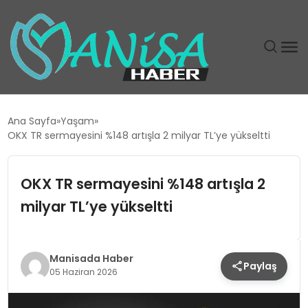
DÜNYA
Ana Sayfa
Yaşam
OKX TR sermayesini %148 artışla 2 milyar TL’ye yükseltti
EĞITIM
OKX TR sermayesini %148 artışla 2
EKONOMI
milyar TL’ye yükseltti
GÜNDEM
MAGAZIN
Manisada Haber
Paylaş
05 Haziran 2026
SIYASET