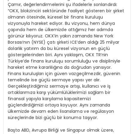
Çamır, değerlendirmelerini şu ifadelerle sonlandırdı:
“OKX, blokzinciri sektöründe faaliyet gösteren bir şirket
olmanın ötesinde, küresel bir finans kuruluşu
vizyonuyla hareket ediyor. Bu vizyonu, hem dünya
çapında hem de ülkemizde attığımız her adımda
görünür kılıyoruz. OKX’in yakın zamanda New York
Borsası’nın (NYSE) çatı şirketi ICE’den aldığı 25 milyar
dolarlık yatırım da bu küresel vizyonun en güçlü
göstergelerinden biri. Aynı yaklaşım, OKX TR’nin
Türkiye’de finans kuruluşu sorumluluğu ve disipliniyle
hareket etme kararlılığına da doğrudan yansıyor.
Finans kuruluşları için güven vazgeçilmezdir, güvenin
temelinde ise güçlü sermaye yapısı yer alır.
Gerçekleştirdiğimiz sermaye artışı, kullanıcı ve iş
ortaklarımıza karşı yükümlülüklerimizi sağlam bir
finansal yapıyla karşılama kapasitemizi
güçlendirdiğimizi ortaya koyuyor. Aynı zamanda
ülkemizde devam eden lisanslama ve regülasyon
süreçlerinde bizi güçlü bir konuma taşıyor.
Başta ABD, Avrupa Birliği ve Singapur olmak üzere,