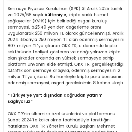
Sermaye Piyasası Kurulu’nun (SPK) 31 Aralık 2025 tarihli
ve 2025/68 sayılı
bülteniyle
, kripto varlık hizmet
sağlayıcılar (KVHS) için belirlediği asgari kuruluş
sermayesi, %25,49 yeniden değerleme oranı
uygulanarak 250 milyon TL olarak güncellenmişti. Aralık
2024 itibarıyla 250 milyon TL olan ödenmiş sermayesini
807 milyon TL’ye çıkaran OKX TR, o dönemde kripto
sektöründe faaliyet gösteren ve odağı yalnızca kripto
olan şirketler arasında en yüksek sermayeye sahip
platform unvanını elde etmişti. OKX TR, gerçekleştirdiği
%148’lik son sermaye artışıyla, ödenmiş sermayesini 2
milyar TL’ye çıkardı. Bu hamleyle kripto para borsasının
ödenmiş sermayesi, asgari gereksinimin 8 katına ulaştı.
“Türkiye’ye yurt dışından doğrudan yatırım
sağlıyoruz”
OKX TR’nin ülkemize özel ürünlerini ve platformunu
Şubat 2024’te kalıcı olma taahhüdüyle tanıttığını
hatırlatan OKX TR Yönetim Kurulu Başkanı Mehmet