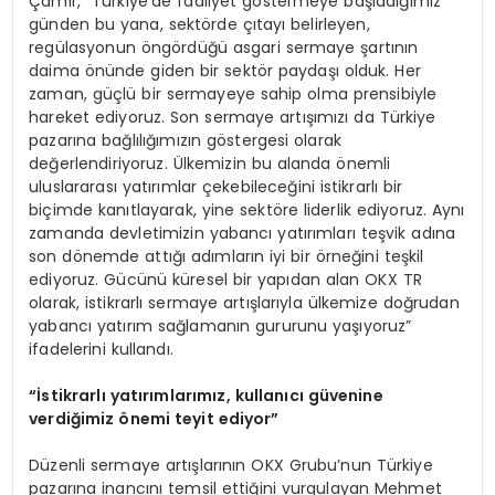
Çamır, “Türkiye’de faaliyet göstermeye başladığımız
günden bu yana, sektörde çıtayı belirleyen,
regülasyonun öngördüğü asgari sermaye şartının
daima önünde giden bir sektör paydaşı olduk. Her
zaman, güçlü bir sermayeye sahip olma prensibiyle
hareket ediyoruz. Son sermaye artışımızı da Türkiye
pazarına bağlılığımızın göstergesi olarak
değerlendiriyoruz. Ülkemizin bu alanda önemli
uluslararası yatırımlar çekebileceğini istikrarlı bir
biçimde kanıtlayarak, yine sektöre liderlik ediyoruz. Aynı
zamanda devletimizin yabancı yatırımları teşvik adına
son dönemde attığı adımların iyi bir örneğini teşkil
ediyoruz. Gücünü küresel bir yapıdan alan OKX TR
olarak, istikrarlı sermaye artışlarıyla ülkemize doğrudan
yabancı yatırım sağlamanın gururunu yaşıyoruz”
ifadelerini kullandı.
“İstikrarlı yatırımlarımız, kullanıcı güvenine
verdiğimiz önemi teyit ediyor”
Düzenli sermaye artışlarının OKX Grubu’nun Türkiye
pazarına inancını temsil ettiğini vurgulayan Mehmet