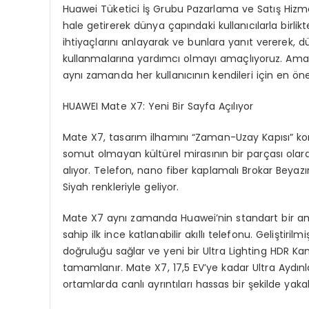
Huawei Tüketici İş Grubu Pazarlama ve Satış Hizmetle
hale getirerek dünya çapındaki kullanıcılarla birl
ihtiyaçlarını anlayarak ve bunlara yanıt vererek, dü
kullanmalarına yardımcı olmayı amaçlıyoruz. Ama
aynı zamanda her kullanıcının kendileri için en ön
HUAWEI
Mate
X7: Yeni Bir Sayfa Açılıyor
Mate X7, tasarım ilhamını “Zaman-Uzay Kapısı” kons
somut olmayan kültürel mirasının bir parçası olara
alıyor. Telefon, nano fiber kaplamalı Brokar Beyazın
Siyah renkleriyle geliyor.
Mate X7 aynı zamanda Huawei’nin standart bir ami
sahip ilk ince katlanabilir akıllı telefonu. Geliştir
doğruluğu sağlar ve yeni bir Ultra Lighting HDR K
tamamlanır. Mate X7, 17,5 EV’ye kadar Ultra Aydın
ortamlarda canlı ayrıntıları hassas bir şekilde yakal