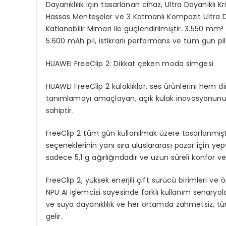
Dayanıklılık için tasarlanan cihaz, Ultra Dayanıklı 
Hassas Menteşeler ve 3 Katmanlı Kompozit Ultra Daya
Katlanabilir Mimari ile güçlendirilmiştir. 3.550 m
5.600 mAh pil, istikrarlı performans ve tüm gün pi
HUAWEI
FreeClip
2: Dikkat çeken moda simgesi
HUAWEI FreeClip 2 kulaklıklar, ses ürünlerini hem
tanımlamayı amaçlayan, açık kulak inovasyonunu m
sahiptir.
FreeClip 2 tüm gün kullanılmak üzere tasarlanmıştı
seçeneklerinin yanı sıra uluslararası pazar için ye
sadece 5,1 g ağırlığındadır ve uzun süreli konfor v
FreeClip 2, yüksek enerjili çift sürücü birimleri 
NPU AI işlemcisi sayesinde farklı kullanım senaryola
ve suya dayanıklılık ve her ortamda zahmetsiz, tüm
gelir.