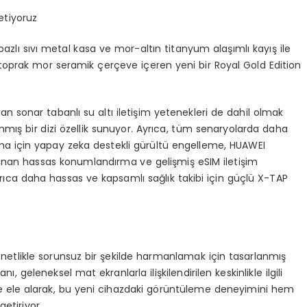
etiyoruz
lı sıvı metal kasa ve mor-altın titanyum alaşımlı kayış ile
dir toprak mor seramik çerçeve içeren yeni bir Royal Gold Edition
dan sonar tabanlı su altı iletişim yetenekleri de dahil olmak
lanmış bir dizi özellik sunuyor. Ayrıca, tüm senaryolarda daha
rama için yapay zeka destekli gürültü engelleme, HUAWEI
nan hassas konumlandırma ve gelişmiş eSIM iletişim
yrıca daha hassas ve kapsamlı sağlık takibi için güçlü X-TAP
netlikle sorunsuz bir şekilde harmanlamak için tasarlanmış
ı, geleneksel mat ekranlarla ilişkilendirilen keskinlikle ilgili
lde ele alarak, bu yeni cihazdaki görüntüleme deneyimini hem
getiriyor.