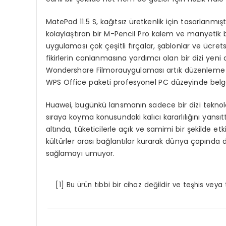
MatePad 11.5 S, kağıtsız üretkenlik için tasarlanmı
kolaylaştıran bir M-Pencil Pro kalem ve manyetik b
uygulaması çok çeşitli fırçalar, şablonlar ve ücre
fikirlerin canlanmasına yardımcı olan bir dizi yeni a
Wondershare Filmorauygulaması artık düzenleme iş 
WPS Office paketi profesyonel PC düzeyinde belge 
Huawei, bugünkü lansmanın sadece bir dizi teknoloji
sıraya koyma konusundaki kalıcı kararlılığını yansı
altında, tüketicilerle açık ve samimi bir şekilde e
kültürler arası bağlantılar kurarak dünya çapında d
sağlamayı umuyor.
[1]
Bu ürün tıbbi bir cihaz değildir ve teşhis veya 