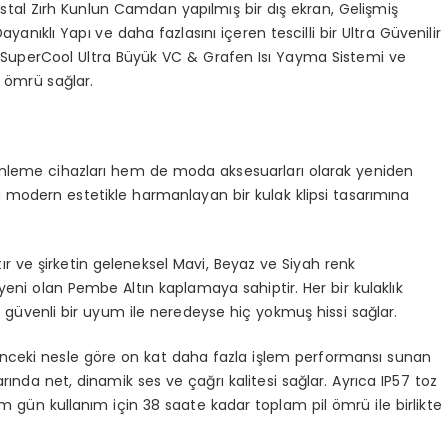
Kristal Zırh Kunlun Camdan yapılmış bir dış ekran, Gelişmiş
nıklı Yapı ve daha fazlasını içeren tescilli bir Ultra Güvenilir
m² SuperCool Ultra Büyük VC & Grafen Isı Yayma Sistemi ve
l ömrü sağlar.
 dinleme cihazları hem de moda aksesuarları olarak yeniden
odern estetikle harmanlayan bir kulak klipsi tasarımına
r ve şirketin geleneksel Mavi, Beyaz ve Siyah renk
pyeni olan Pembe Altın kaplamaya sahiptir. Her bir kulaklık
e güvenli bir uyum ile neredeyse hiç yokmuş hissi sağlar.
ve önceki nesle göre on kat daha fazla işlem performansı sunan
rında net, dinamik ses ve çağrı kalitesi sağlar. Ayrıca IP57 toz
 gün kullanım için 38 saate kadar toplam pil ömrü ile birlikte