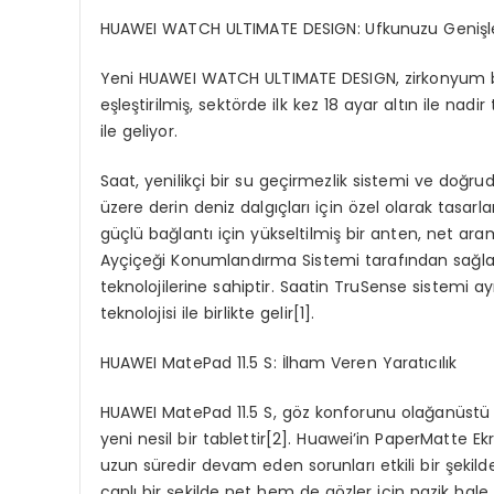
HUAWEI WATCH ULTIMATE DESIGN: Ufkunuzu Genişl
Yeni HUAWEI WATCH ULTIMATE DESIGN, zirkonyum baz
eşleştirilmiş, sektörde ilk kez 18 ayar altın ile na
ile geliyor.
Saat, yenilikçi bir su geçirmezlik sistemi ve doğru
üzere derin deniz dalgıçları için özel olarak tasar
güçlü bağlantı için yükseltilmiş bir anten, net a
Ayçiçeği Konumlandırma Sistemi tarafından sağla
teknolojilerine sahiptir. Saatin TruSense sistemi a
teknolojisi ile birlikte gelir
[
1]
.
HUAWEI
MatePad
11.5 S: İlham Veren Yaratıcılık
HUAWEI MatePad 11.5 S, göz konforunu olağanüstü 
yeni nesil bir tablettir
[
2]
. Huawei’in PaperMatte Ekran
uzun süredir devam eden sorunları etkili bir şeki
canlı bir şekilde net hem de gözler için nazik hale 