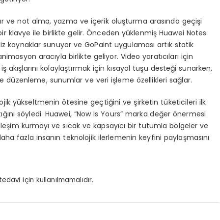
ştır ve not alma, yazma ve içerik oluşturma arasında geçişi
ir klavye ile birlikte gelir. Önceden yüklenmiş Huawei Notes
tsiz kaynaklar sunuyor ve GoPaint uygulaması artık statik
nimasyon aracıyla birlikte geliyor. Video yaratıcıları için
akışlarını kolaylaştırmak için kısayol tuşu desteği sunarken,
düzenleme, sunumlar ve veri işleme özellikleri sağlar.
k yükseltmenin ötesine geçtiğini ve şirketin tüketicileri ilk
ttığını söyledi. Huawei, “Now Is Yours” marka değer önermesi
tkileşim kurmayı ve sıcak ve kapsayıcı bir tutumla bölgeler ve
aha fazla insanın teknolojik ilerlemenin keyfini paylaşmasını
tedavi için kullanılmamalıdır.