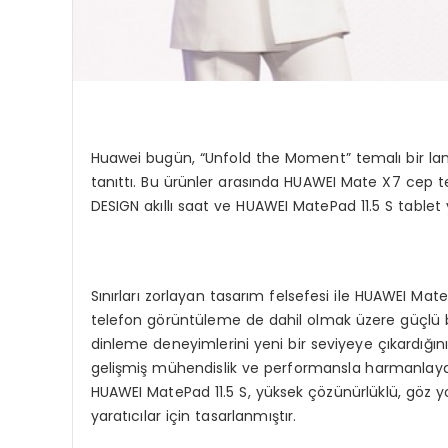
Huawei bugün, “Unfold the Moment” temalı bir lansm
tanıttı. Bu ürünler arasında HUAWEI Mate X7 cep 
DESIGN akıllı saat ve HUAWEI MatePad 11.5 S tablet y
Sınırları zorlayan tasarım felsefesi ile HUAWEI Mate 
telefon görüntüleme de dahil olmak üzere güçlü bi
dinleme deneyimlerini yeni bir seviyeye çıkardığın
gelişmiş mühendislik ve performansla harmanlayarak
HUAWEI MatePad 11.5 S, yüksek çözünürlüklü, göz yo
yaratıcılar için tasarlanmıştır.