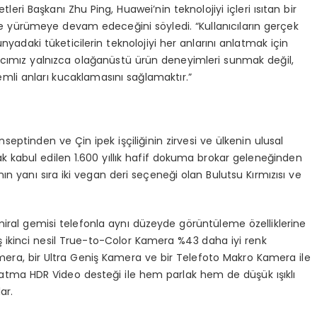
ri Başkanı Zhu Ping, Huawei’nin teknolojiyi içleri ısıtan bir
ikte yürümeye devam edeceğini söyledi. “Kullanıcıların gerçek
nyadaki tüketicilerin teknolojiyi her anlarını anlatmak için
cımız yalnızca olağanüstü ürün deneyimleri sunmak değil,
emli anları kucaklamasını sağlamaktır.”
eptinden ve Çin ipek işçiliğinin zirvesi ve ülkenin ulusal
k kabul edilen 1.600 yıllık hafif dokuma brokar geleneğinden
ın yanı sıra iki vegan deri seçeneği olan Bulutsu Kırmızısı ve
ral gemisi telefonla aynı düzeyde görüntüleme özelliklerine
ilmiş ikinci nesil True-to-Color Kamera %43 daha iyi renk
amera, bir Ultra Geniş Kamera ve bir Telefoto Makro Kamera ile
latma HDR Video desteği ile hem parlak hem de düşük ışıklı
ar.