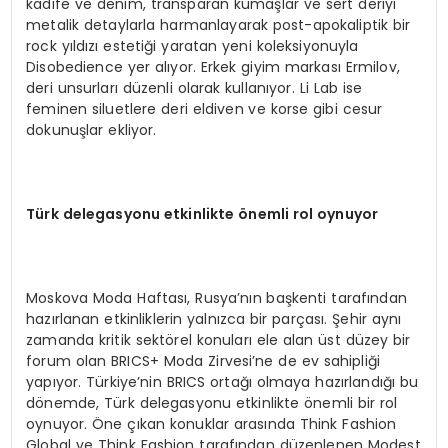
kadife ve denim, transparan kumaşlar ve sert deriyi
metalik detaylarla harmanlayarak post-apokaliptik bir
rock yıldızı estetiği yaratan yeni koleksiyonuyla
Disobedience yer alıyor. Erkek giyim markası Ermilov,
deri unsurları düzenli olarak kullanıyor. Li Lab ise
feminen siluetlere deri eldiven ve korse gibi cesur
dokunuşlar ekliyor.
T
ü
rk delegasyonu etkinlikte
ö
nemli rol oynuyor
Moskova Moda Haftası, Rusya’nın başkenti tarafından
hazırlanan etkinliklerin yalnızca bir parçası. Şehir aynı
zamanda kritik sektörel konuları ele alan üst düzey bir
forum olan BRICS+ Moda Zirvesi’ne de ev sahipliği
yapıyor. Türkiye’nin BRICS ortağı olmaya hazırlandığı bu
dönemde, Türk delegasyonu etkinlikte önemli bir rol
oynuyor. Öne çıkan konuklar arasında Think Fashion
Global ve Think Fashion tarafından düzenlenen Modest