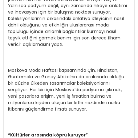
Yalnızca podyum değil, aynı zamanda hikaye anlatımı
ve inovasyon için bir buluşma noktası sunuyor.
Koleksiyonlarımın arkasındaki anlatıya izleyicinin nasıl
dahil olduğunu ve etkinliğin uluslararası moda
topluluğu içinde anlamlı bağlantılar kurmayı nasıl
teşvik ettiğini görmek benim için son derece ilham
verici” açıklamasını yaptı.
Moskova Moda Haftası kapsamında Çin, Hindistan,
Guatemala ve Güney Afrika’nın da aralarında olduğu
bir düzine ülkeden tasarımcılar koleksiyonlarını
sergiliyor. Her biri için Moskova’da podyuma çıkmak,
yeni pazarlara erişim, yeni iş fırsatları bulma ve
milyonlarca kişiden oluşan bir kitle nezdinde marka
itibarını güçlendirme fırsatı sunuyor.
“
K
ü
lt
ü
rler aras
ı
nda k
ö
pr
ü
kuruyor
”