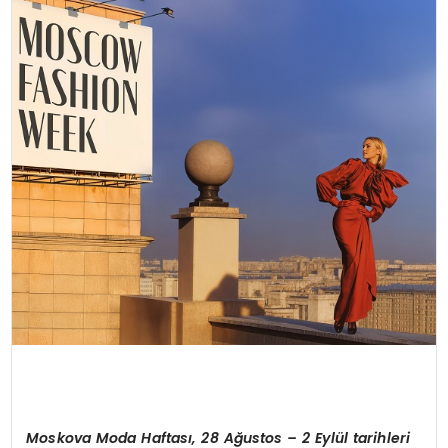
SPOR
TEKNOLOJI
YAŞAM
Moskova Moda Haftas
ı
, 28 A
ğ
ustos – 2 Eyl
ü
l tarihleri