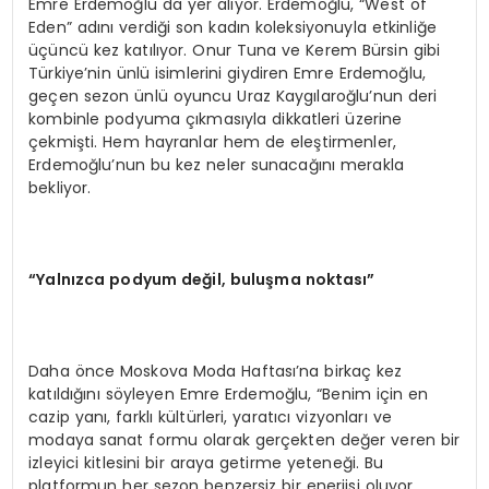
Emre Erdemoğlu da yer alıyor. Erdemoğlu, “West of
Eden” adını verdiği son kadın koleksiyonuyla etkinliğe
üçüncü kez katılıyor. Onur Tuna ve Kerem Bürsin gibi
Türkiye’nin ünlü isimlerini giydiren Emre Erdemoğlu,
geçen sezon ünlü oyuncu Uraz Kaygılaroğlu’nun deri
kombinle podyuma çıkmasıyla dikkatleri üzerine
çekmişti. Hem hayranlar hem de eleştirmenler,
Erdemoğlu’nun bu kez neler sunacağını merakla
bekliyor.
“
Yaln
ı
zca podyum de
ğ
il, bulu
ş
ma noktas
ı”
Daha önce Moskova Moda Haftası’na birkaç kez
katıldığını söyleyen Emre Erdemoğlu, “Benim için en
cazip yanı, farklı kültürleri, yaratıcı vizyonları ve
modaya sanat formu olarak gerçekten değer veren bir
izleyici kitlesini bir araya getirme yeteneği. Bu
platformun her sezon benzersiz bir enerjisi oluyor.