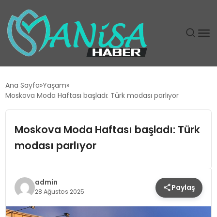
DÜNYA
Ana Sayfa
Yaşam
Moskova Moda Haftası başladı: Türk modası parlıyor
EĞITIM
Moskova Moda Haftası başladı: Türk
EKONOMI
modası parlıyor
GÜNDEM
MAGAZIN
admin
Paylaş
28 Ağustos 2025
SIYASET