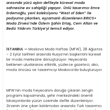
aras
ı
nda y
ü
z
ü
a
ş
k
ı
n defileyle k
ü
resel moda
sahnesine ev sahipli
ğ
i yap
ı
yor.
Ü
nl
ü
tasar
ı
mc
ı
Emre
Erdemo
ğ
lu, yeni koleksiyonu
“West of Eden”
ile
podyuma
çı
karken, e
ş
zamanl
ı
d
ü
zenlenen BRICS+
Moda Zirvesi
’
nde
Ö
zlem
Ş
ahin Erta
ş
, Cem Altan ve
Bediz Y
ı
ld
ı
r
ı
m T
ü
rkiye
’
yi temsil ediyor.
İ
STANBUL
—
Moskova Moda Haftası (MFW), 28 Ağustos
– 2 Eylül tarihleri arasında Rusya’nın başkentini küresel
bir moda merkezine dönüştürüyor. Heyecanla
beklenen uluslararası etkinlik, yüzlerce gazeteci, alıcı,
moda öncüsü ve tasarımcıyı Moskova’da buluşturuyor.
MFW’nin moda heyecanını doruğa çıkaran zengin
programı kapsamında, şehir merkezindeki önemli
lokasyonlarda yüzün üzerinde defile düzenleniyor.
Zirvenin öne çıkan katılımcıları arasında Türk tasarımcı