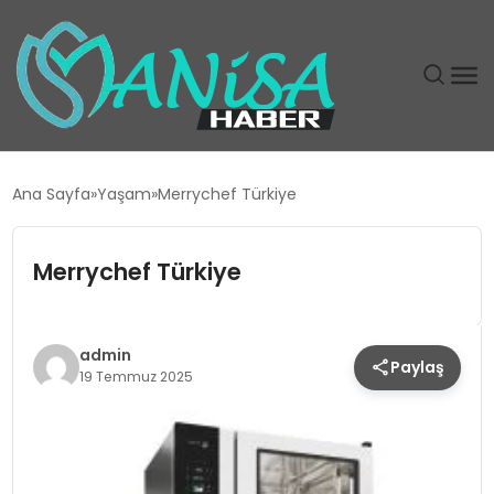
DÜNYA
Ana Sayfa
Yaşam
Merrychef Türkiye
EĞITIM
Merrychef Türkiye
EKONOMI
GÜNDEM
admin
Paylaş
19 Temmuz 2025
MAGAZIN
SIYASET