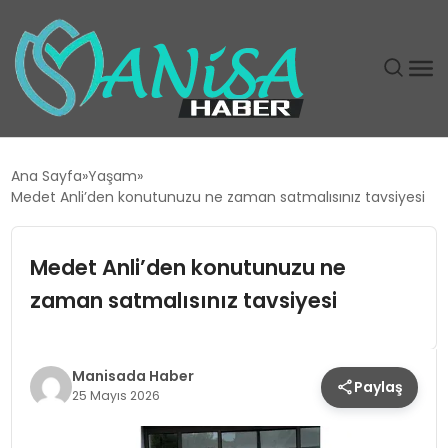
DÜNYA
Ana Sayfa
Yaşam
Medet Anli’den konutunuzu ne zaman satmalısınız tavsiyesi
EĞITIM
Medet Anli’den konutunuzu ne
EKONOMI
zaman satmalısınız tavsiyesi
GÜNDEM
MAGAZIN
Manisada Haber
Paylaş
25 Mayıs 2026
SIYASET