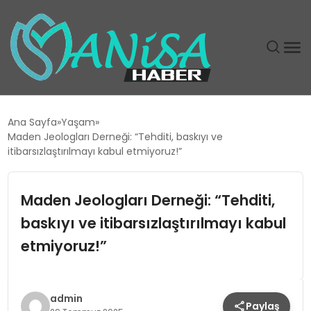
DÜNYA
Ana Sayfa
Yaşam
Maden Jeologları Derneği: “Tehditi, baskıyı ve
EĞITIM
itibarsızlaştırılmayı kabul etmiyoruz!”
EKONOMI
Maden Jeologları Derneği: “Tehditi,
baskıyı ve itibarsızlaştırılmayı kabul
GÜNDEM
etmiyoruz!”
MAGAZIN
SIYASET
admin
Paylaş