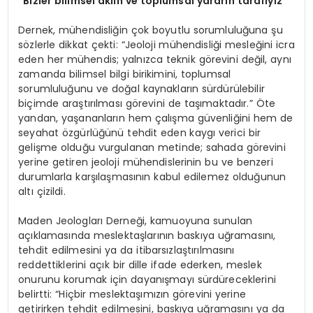
“Bizler bilimsel aklın ve toplumsal yararın tarafıyız”
Dernek, mühendisliğin çok boyutlu sorumluluğuna şu
sözlerle dikkat çekti: “Jeoloji mühendisliği mesleğini icra
eden her mühendis; yalnızca teknik görevini değil, aynı
zamanda bilimsel bilgi birikimini, toplumsal
sorumluluğunu ve doğal kaynakların sürdürülebilir
biçimde araştırılması görevini de taşımaktadır.” Öte
yandan, yaşananların hem çalışma güvenliğini hem de
seyahat özgürlüğünü tehdit eden kaygı verici bir
gelişme olduğu vurgulanan metinde; sahada görevini
yerine getiren jeoloji mühendislerinin bu ve benzeri
durumlarla karşılaşmasının kabul edilemez olduğunun
altı çizildi.
Maden Jeologları Derneği, kamuoyuna sunulan
açıklamasında meslektaşlarının baskıya uğramasını,
tehdit edilmesini ya da itibarsızlaştırılmasını
reddettiklerini açık bir dille ifade ederken, meslek
onurunu korumak için dayanışmayı sürdüreceklerini
belirtti: “Hiçbir meslektaşımızın görevini yerine
getirirken tehdit edilmesini, baskıya uğramasını ya da