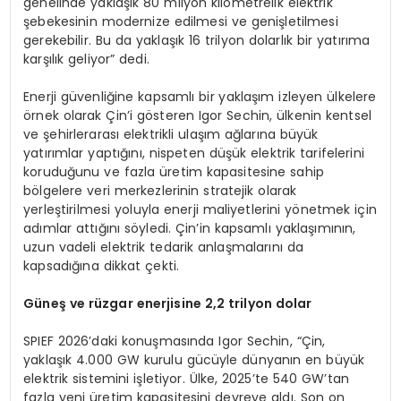
genelinde yaklaşık 80 milyon kilometrelik elektrik
şebekesinin modernize edilmesi ve genişletilmesi
gerekebilir. Bu da yaklaşık 16 trilyon dolarlık bir yatırıma
karşılık geliyor” dedi.
Enerji güvenliğine kapsamlı bir yaklaşım izleyen ülkelere
örnek olarak Çin’i gösteren Igor Sechin, ülkenin kentsel
ve şehirlerarası elektrikli ulaşım ağlarına büyük
yatırımlar yaptığını, nispeten düşük elektrik tarifelerini
koruduğunu ve fazla üretim kapasitesine sahip
bölgelere veri merkezlerinin stratejik olarak
yerleştirilmesi yoluyla enerji maliyetlerini yönetmek için
adımlar attığını söyledi. Çin’in kapsamlı yaklaşımının,
uzun vadeli elektrik tedarik anlaşmalarını da
kapsadığına dikkat çekti.
Güneş ve rüzgar enerjisine 2,2 trilyon dolar
SPIEF 2026’daki konuşmasında Igor Sechin, “Çin,
yaklaşık 4.000 GW kurulu gücüyle dünyanın en büyük
elektrik sistemini işletiyor. Ülke, 2025’te 540 GW’tan
fazla yeni üretim kapasitesini devreye aldı. Son on