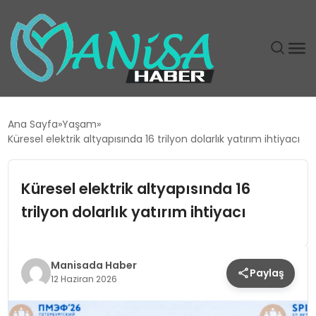
DÜNYA
Ana Sayfa
Yaşam
Küresel elektrik altyapısında 16 trilyon dolarlık yatırım ihtiyacı
EĞITIM
Küresel elektrik altyapısında 16
EKONOMI
trilyon dolarlık yatırım ihtiyacı
GÜNDEM
MAGAZIN
Manisada Haber
Paylaş
12 Haziran 2026
SIYASET