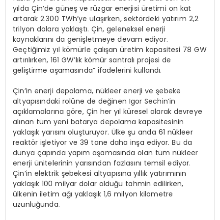
yılda Çin’de güneş ve rüzgar enerjisi üretimi on kat
artarak 2.300 TWh’ye ulaşırken, sektördeki yatırım 2,2
trilyon dolara yaklaştı. Çin, geleneksel enerji
kaynaklarını da genişletmeye devam ediyor.
Geçtiğimiz yıl kömürle çalışan üretim kapasitesi 78 GW
artırılırken, 161 GW’lık kömür santralı projesi de
geliştirme aşamasında” ifadelerini kullandı.
Çin’in enerji depolama, nükleer enerji ve şebeke
altyapısındaki rolüne de değinen Igor Sechin’in
açıklamalarına göre, Çin her yıl küresel olarak devreye
alınan tüm yeni batarya depolama kapasitesinin
yaklaşık yarısını oluşturuyor. Ülke şu anda 61 nükleer
reaktör işletiyor ve 39 tane daha inşa ediyor. Bu da
dünya çapında yapım aşamasında olan tüm nükleer
enerji ünitelerinin yarısından fazlasını temsil ediyor.
Çin’in elektrik şebekesi altyapısına yıllık yatırımının
yaklaşık 100 milyar dolar olduğu tahmin edilirken,
ülkenin iletim ağı yaklaşık 1,6 milyon kilometre
uzunluğunda.