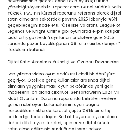
davranışlarının giderek daha fazla oyun içi ürüne
yöneldiği söylenebilir. Kopazar.com Genel Müdürü Salih
Yüksek, PwC’nin küresel raporunu referans alarak dijital
satın almaların sektördeki payının 2025 itibarıyla %61’i
geçebileceğini ifade etti. “Özellikle Valorant, League of
Legends ve Knight Online gibi oyunlarda e-pin satışları
ciddi artış gösterdi. Yayınlanan analizlere göre 2025
sonunda pazar büyüklüğünün %61 artması bekleniyor.”
ifadelerini kullandı.
Dijital Satın Almaların Yükselişi ve Oyuncu Davranışları
Son yıllarda video oyun endüstrisi ciddi bir dönüşüm
geçiriyor. Özellikle genç kullanıcılar arasında dijital
alımların yaygınlaşması, oyun sektöründe yeni gelir
modellerini ön plana çıkarıyor. Sensortower’in 2024 yılı
Mobil Oyunların Durumu raporunda belirtilen verilere
göre, mobil oyun kullanıcılarının oyun başına
harcadıkları miktarda küresel çapta %8’lik bir artış
beklendiği ifade ediliyor. Bu kilit büyüme, oyuncuların
daha kaliteli oyun itemleri, epinler ve dijital ürünler
satın alma eğiliminin sürdüğüne işaret ediyor.