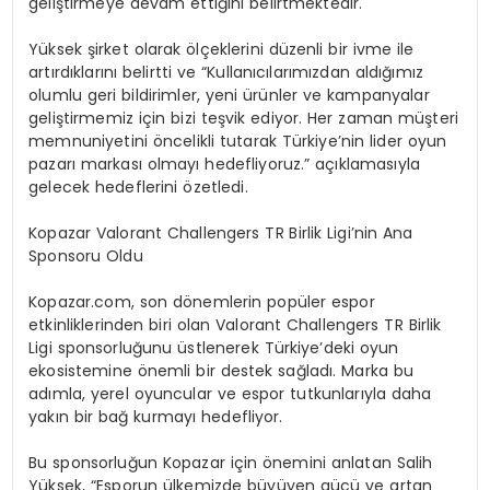
geliştirmeye devam ettiğini belirtmektedir.
Yüksek şirket olarak ölçeklerini düzenli bir ivme ile
artırdıklarını belirtti ve “Kullanıcılarımızdan aldığımız
olumlu geri bildirimler, yeni ürünler ve kampanyalar
geliştirmemiz için bizi teşvik ediyor. Her zaman müşteri
memnuniyetini öncelikli tutarak Türkiye’nin lider oyun
pazarı markası olmayı hedefliyoruz.” açıklamasıyla
gelecek hedeflerini özetledi.
Kopazar Valorant Challengers TR Birlik Ligi’nin Ana
Sponsoru Oldu
Kopazar.com, son dönemlerin popüler espor
etkinliklerinden biri olan Valorant Challengers TR Birlik
Ligi sponsorluğunu üstlenerek Türkiye’deki oyun
ekosistemine önemli bir destek sağladı. Marka bu
adımla, yerel oyuncular ve espor tutkunlarıyla daha
yakın bir bağ kurmayı hedefliyor.
Bu sponsorluğun Kopazar için önemini anlatan Salih
Yüksek, “Esporun ülkemizde büyüyen gücü ve artan