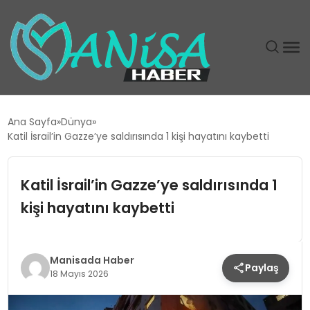
DÜNYA
Ana Sayfa
Dünya
Katil İsrail’in Gazze’ye saldırısında 1 kişi hayatını kaybetti
EĞITIM
Katil İsrail’in Gazze’ye saldırısında 1
EKONOMI
kişi hayatını kaybetti
GÜNDEM
MAGAZIN
Manisada Haber
Paylaş
18 Mayıs 2026
SIYASET