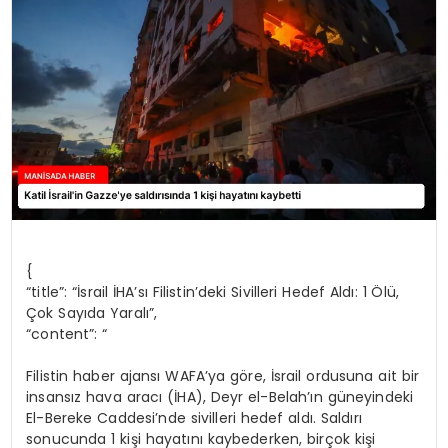
SPOR
TEKNOLOJI
YAŞAM
{
“title”: “İsrail İHA’sı Filistin’deki Sivilleri Hedef Aldı: 1 Ölü,
Çok Sayıda Yaralı”,
“content”: “
Filistin haber ajansı WAFA’ya göre, İsrail ordusuna ait bir
insansız hava aracı (İHA), Deyr el-Belah’ın güneyindeki
El-Bereke Caddesi’nde sivilleri hedef aldı. Saldırı
sonucunda 1 kişi hayatını kaybederken, birçok kişi