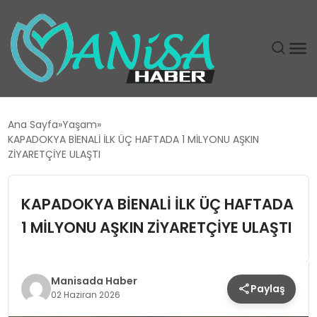
DÜNYA
Ana Sayfa
Yaşam
KAPADOKYA BİENALİ İLK ÜÇ HAFTADA 1 MİLYONU AŞKIN
EĞITIM
ZİYARETÇİYE ULAŞTI
EKONOMI
KAPADOKYA BİENALİ İLK ÜÇ HAFTADA
1 MİLYONU AŞKIN ZİYARETÇİYE ULAŞTI
GÜNDEM
MAGAZIN
Manisada Haber
Paylaş
02 Haziran 2026
SIYASET