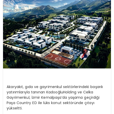
SPOR
TEKNOLOJI
YAŞAM
Akaryakıt, gıda ve gayrimenkul sektörlerindeki başarılı
yatırımlarıyla tanınan KadooğluHolding ve Celka
Gayrimenkul, İzmir Kemalpaşa’da yaşama geçirdiği
Paşa Country ED ile lüks konut sektöründe çıtayı
yükseltti.