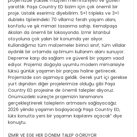
projemizde yüksek müşteri memnuniyeti ve güven
yarattık. Paşa Country ED bizim için çok önemli bir
proje. Ustalık eserimiz diyebilirim. 5+1 tripleks ve 3+1
dubleks tiplerindeki 70 villamız ferah yaşam alanı,
konforlu ve şık mimari tasarıma sahip. Kemalpaşa
Akalan da önemli bir lokasyonda. İzmir İstanbul
otoyoluna çok yakın bir konumda yer alıyor.
Kullandığımız tüm malzemeler birinci sınıf, tüm villalar
aydınlık bir ortamda optimum kullanım alanı sunuyor.
Depreme karşı da sağlam ve güvenli bir yaşam vaad
ediyor. Projemiz doğayla uyumlu modern mimarisiyle
lüksü günlük yaşamın bir parçası haline getirecek.
Projemizde son aşamaya geldik. Gerek yurt içi gerekse
yurt dışından diğer projelerimize olduğu gibi Paşa
Country ED projesine de önemli talepler alıyoruz.
Önümüzdeki süreçte projemizin lansmanını
gerçekleştirerek taleplerin artmasını sağlayacağız.
2026 yılında yaşamın başlayacağı Paşa Country ED,
lüks konutta yeni bir yaşamın kapılarını açacak” diye
konuştu.
İZMİR VE EGE HER DÖNEM TALEP GÖRÜYOR