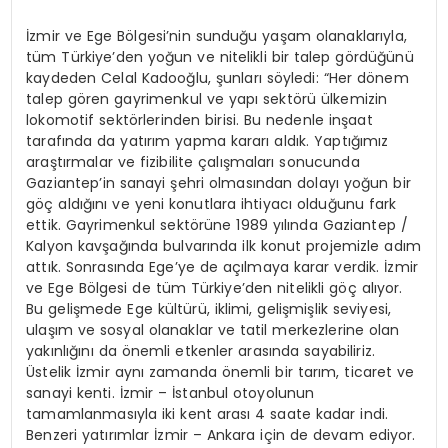
İzmir ve Ege Bölgesi’nin sunduğu yaşam olanaklarıyla,
tüm Türkiye’den yoğun ve nitelikli bir talep gördüğünü
kaydeden Celal Kadooğlu, şunları söyledi: “Her dönem
talep gören gayrimenkul ve yapı sektörü ülkemizin
lokomotif sektörlerinden birisi. Bu nedenle inşaat
tarafında da yatırım yapma kararı aldık. Yaptığımız
araştırmalar ve fizibilite çalışmaları sonucunda
Gaziantep’in sanayi şehri olmasından dolayı yoğun bir
göç aldığını ve yeni konutlara ihtiyacı olduğunu fark
ettik. Gayrimenkul sektörüne 1989 yılında Gaziantep /
Kalyon kavşağında bulvarında ilk konut projemizle adım
attık. Sonrasında Ege’ye de açılmaya karar verdik. İzmir
ve Ege Bölgesi de tüm Türkiye’den nitelikli göç alıyor.
Bu gelişmede Ege kültürü, iklimi, gelişmişlik seviyesi,
ulaşım ve sosyal olanaklar ve tatil merkezlerine olan
yakınlığını da önemli etkenler arasında sayabiliriz.
Üstelik İzmir aynı zamanda önemli bir tarım, ticaret ve
sanayi kenti. İzmir – İstanbul otoyolunun
tamamlanmasıyla iki kent arası 4 saate kadar indi.
Benzeri yatırımlar İzmir – Ankara için de devam ediyor.