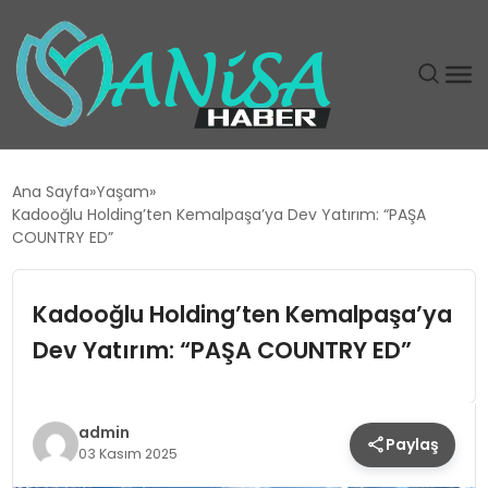
DÜNYA
Ana Sayfa
Yaşam
Kadooğlu Holding’ten Kemalpaşa’ya Dev Yatırım: “PAŞA
EĞITIM
COUNTRY ED”
EKONOMI
Kadooğlu Holding’ten Kemalpaşa’ya
Dev Yatırım: “PAŞA COUNTRY ED”
GÜNDEM
MAGAZIN
admin
Paylaş
03 Kasım 2025
SIYASET