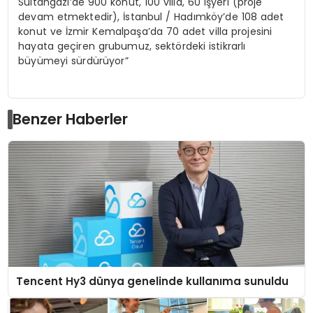
Sultangazi’de 900 konut, 100 villa, 60 işyeri (proje
devam etmektedir), İstanbul / Hadımköy’de 108 adet
konut ve İzmir Kemalpaşa’da 70 adet villa projesini
hayata geçiren grubumuz, sektördeki istikrarlı
büyümeyi sürdürüyor”
Benzer Haberler
Tencent Hy3 dünya genelinde kullanıma sunuldu