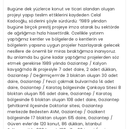
Bugüne dek yüzlerce konut ve ticari alandan oluşan
projeyi yapıp teslim ettiklerini kaydeden Celal
Kadooğlu, sözlerini şöyle sürdürdü: “1989 yılından
bugüne birçok prestij projeye imza atarak bu sektörde
de ağırlığımızı hızla hissettirdik. Özellikle yatırım
yaptığımız kentler ve bölgelerde o kentlerin ve
bölgelerin yapısına uygun projeler hazırlayarak gelecek
nesillere de önemli bir miras bıraktığımıza inanıyoruz.
Bu anlamda bu güne kadar yaptığımız projelerden söz
etmek gerekirse 1989 yılında Gaziantep / Kalyon
kavşağı’nda ilk projesiyle 7 adet daire, 2 adet dükkan,
Gaziantep / Değirmiçem’de 3 bloktan oluşan 30 adet
daire, Gaziantep / Fevzi çakmak bulvarı’nda 14 adet
daire, Gaziantep / Karataş bölgesinde Çankaya Sitesi 8
bloktan oluşan 156 adet daire, Gaziantep / Karataş
bölgesinde 6 bloktan oluşan 108 adet daire, Gaziantep
Şehitkamil ilçesinde Doktorlar sitesi, Gaziantep
merkezde Bedesten AVM, Gaziantep / Gazikent
bölgesinde 17 bloktan oluşan 615 daire, Gaziantep /
Güven evler’de 120 konut, 86 dükkan, İstanbul