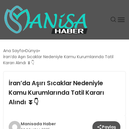
DÜNYA
Ana Sayfa
Dünya
İran’da Aşırı Sıcaklar Nedeniyle Kamu Kurumlarında Tatil
EĞITIM
Kararı Alındı ⏬👇
EKONOMI
İran’da Aşırı Sıcaklar Nedeniyle
Kamu Kurumlarında Tatil Kararı
GÜNDEM
Alındı ⏬👇
MAGAZIN
SIYASET
Manisada Haber
Paylaş