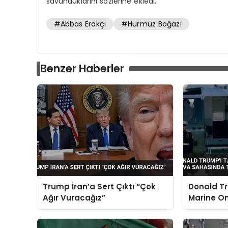
savunduklarını sözlerine ekledi.
#Abbas Erakçi
#Hürmüz Boğazı
Benzer Haberler
Trump İran’a Sert Çıktı “Çok
Donald Tr
Ağır Vuracağız”
Marine O
Sahasında