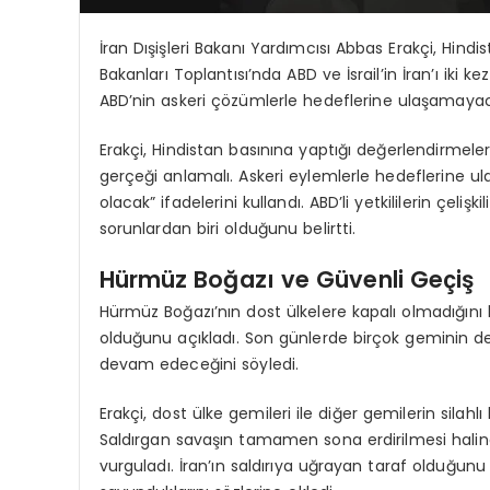
İran Dışişleri Bakanı Yardımcısı Abbas Erakçi, Hindi
Bakanları Toplantısı’nda ABD ve İsrail’in İran’ı iki ke
ABD’nin askeri çözümlerle hedeflerine ulaşamayaca
Erakçi, Hindistan basınına yaptığı değerlendirmel
gerçeği anlamalı. Askeri eylemlerle hedeflerine ul
olacak” ifadelerini kullandı. ABD’li yetkililerin çeli
sorunlardan biri olduğunu belirtti.
Hürmüz Boğazı ve Güvenli Geçiş
Hürmüz Boğazı’nın dost ülkelere kapalı olmadığını b
olduğunu açıkladı. Son günlerde birçok geminin de
devam edeceğini söyledi.
Erakçi, dost ülke gemileri ile diğer gemilerin silahl
Saldırgan savaşın tamamen sona erdirilmesi halind
vurguladı. İran’ın saldırıya uğrayan taraf olduğu