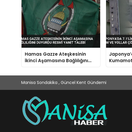
Hamas Gazze Ateşkesinin
Japonya’d
İkinci Aşamasına Bağlılığını
Kumamoto
Duyurdu Resmî Yanıt Talebi
Yollar Çö
Manisa Sondakika , Güncel Kent Gündemi