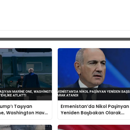
ump’ı Taşıyan
Ermenistan’da Nikol Paşinyan
ne, Washington Hava
Yeniden Başbakan Olarak
 Tehlike Atlattı
Atandı