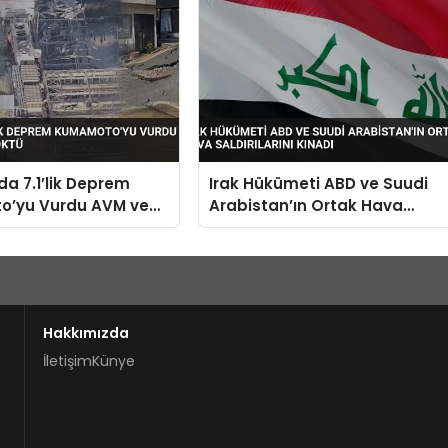
a 7.1’lik Deprem
Irak Hükümeti ABD ve Suudi
’yu Vurdu AVM ve
Arabistan’ın Ortak Hava
ktü
Saldırılarını Kınadı
Hakkımızda
İletişim
Künye