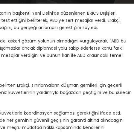
stan’ın başkenti Yeni Delhi’de düzenlenen BRICS Dışişleri
z test ettiğini belirterek, ABD’ye sert mesajlar verdi. Erakçi,
ğını, bu gerçeği anlaması gerektiğini söyledi.
erde, askeri çözüm yolunun olmadığını vurgulayarak, “ABD bu
aşamazlar ancak diplomasi yolu takip ederlerse konu farklı
şkili mesajlar verdiğini ve bunun İran ile ABD arasındaki temel
elirten Erakçi, sınırlamaların düşman gemileri için geçerli
niz kuvvetlerinin yardımıyla boğazdan geçtiğini ve bu sürecin
ı kuvvetlerle koordinasyon sağlaması gerektiğini ifade etti.
e her geminin güvenli geçişinin garanti altına alınacağını
nu ve meşru müdafaa hakkı kapsamında kendilerini