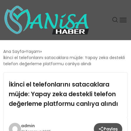
DÜNYA
Ana Sayfa
Yaşam
İkinci el telefonlarını satacaklara müjde: Yapay zeka destekli
EĞITIM
telefon değerleme platformu canlıya alındı
EKONOMI
İkinci el telefonlarını satacaklara
müjde: Yapay zeka destekli telefon
GÜNDEM
değerleme platformu canlıya alındı
MAGAZIN
SIYASET
admin
Paylaş