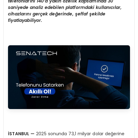
telefonlarını 140
’
a yakın
ö
zellik kapsamında 30
saniyede analiz edebilen platformdaki kullanıcılar,
cihazlarını gerçek değerinde, şeffaf şekilde
fiyatlayabiliyor.
İSTANBUL
—
2025 sonunda 73,1 milyar dolar değerine