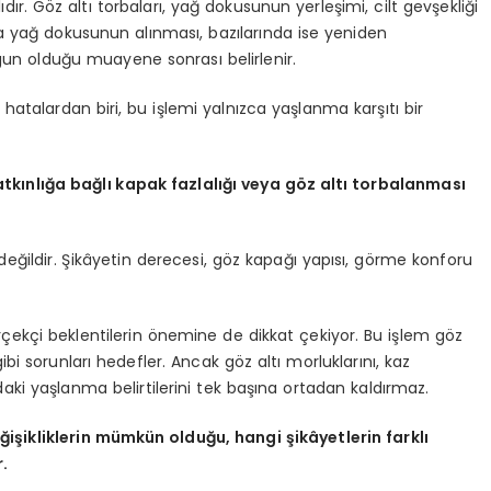
ır. Göz altı torbaları, yağ dokusunun yerleşimi, cilt gevşekliği
rda yağ dokusunun alınması, bazılarında ise yeniden
gun olduğu muayene sonrası belirlenir.
 hatalardan biri, bu işlemi yalnızca yaşlanma karşıtı bir
tkınlığa bağlı kapak fazlalığı veya göz altı torbalanması
 değildir. Şikâyetin derecesi, göz kapağı yapısı, görme konforu
rçekçi beklentilerin önemine de dikkat çekiyor. Bu işlem göz
bi sorunları hedefler. Ancak göz altı morluklarını, kaz
i yaşlanma belirtilerini tek başına ortadan kaldırmaz.
şikliklerin mümkün olduğu, hangi şikâyetlerin farklı
r.