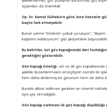
şekillendirmez; göz yüzeyinin korunması, göz kırp
açısından da önemlidir.
Op. Dr. Kemal Gültekin’e göre, bazı hastalar gö
başta fark etmeyebilir.
Bunun yerine “Gözlerim çabuk yoruluyor”, “Akşam s
kaşlarımı kaldırıyorum” gibi şikâyetlerle başvurabilir
Bu belirtiler, üst göz kapağındaki deri fazlalığ
gerektiğini gösterebilir.
Göz Kapağı Estetiği
, üst ve alt göz kapaklarında
şekilde düzenlenmesini amaçlayan cerrahi bir işlem
hem daha dinlenmiş bir görünüm hem de daha konfo
Burada dikkat edilmesi gereken en önemli noktala
aynı şey olmadığıdır.
Göz kapağı sarkması ile göz kapağı düşüklüğü a