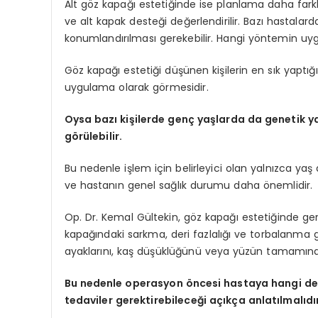
Alt göz kapağı estetiğinde ise planlama daha farklıd
ve alt kapak desteği değerlendirilir. Bazı hastala
konumlandırılması gerekebilir. Hangi yöntemin uy
Göz kapağı estetiği düşünen kişilerin en sık yaptığı
uygulama olarak görmesidir.
Oysa bazı kişilerde genç yaşlarda da genetik ya
görülebilir.
Bu nedenle işlem için belirleyici olan yalnızca yaş
ve hastanın genel sağlık durumu daha önemlidir.
Op. Dr. Kemal Gültekin, göz kapağı estetiğinde ge
kapağındaki sarkma, deri fazlalığı ve torbalanma gi
ayaklarını, kaş düşüklüğünü veya yüzün tamamındak
Bu nedenle operasyon öncesi hastaya hangi deği
tedaviler gerektirebileceği açıkça anlatılmalıdı