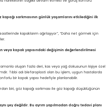
ma hareketinin sağlıklı devam etmesi ve görüş konforu
z kapağı sarkmasının günlük yaşamlarını etkilediğini ilk
aatlerinde kapaklarım ağırlaşıyor”, “Daha net görmek için
ler.
ının veya kapak yapısındaki değişimin değerlendirilmesi
 zamanla oluşan fazla deri, kas veya yağ dokusunun kişiye özel
dir. Tıbbi adı blefaroplasti olan bu işlem, uygun hastalarda
rlu bir kapak yapısı hedefiyle planlanabilir.
rdan biri, göz kapağı sarkması ile göz kapağı düşüklüğünün
ynı şey değildir. Bu ayrım yapılmadan doğru tedavi planı