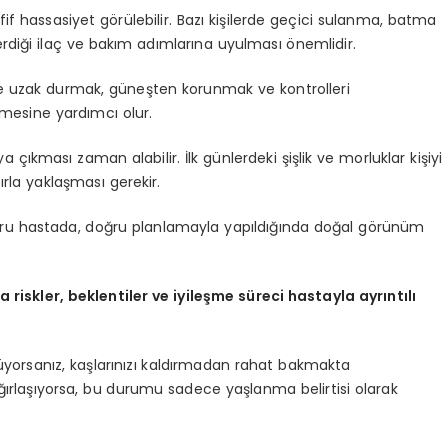
fif hassasiyet görülebilir. Bazı kişilerde geçici sulanma, batma
erdiği ilaç ve bakım adımlarına uyulması önemlidir.
re uzak durmak, güneşten korunmak ve kontrolleri
emesine yardımcı olur.
çıkması zaman alabilir. İlk günlerdeki şişlik ve morluklar kişiyi
rla yaklaşması gerekir.
oğru hastada, doğru planlamayla yapıldığında doğal görünüm
riskler, beklentiler ve iyileşme süreci hastayla ayrıntılı
üyorsanız, kaşlarınızı kaldırmadan rahat bakmakta
ğırlaşıyorsa, bu durumu sadece yaşlanma belirtisi olarak