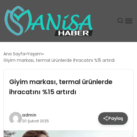
DÜNYA
Ana Sayfa
Yaşam
Giyim markası, termal ürünlerde ihracatını %15 artırdı
EĞITIM
Giyim markası, termal ürünlerde
EKONOMI
ihracatını %15 artırdı
GÜNDEM
MAGAZIN
admin
Paylaş
20 Şubat 2025
SIYASET