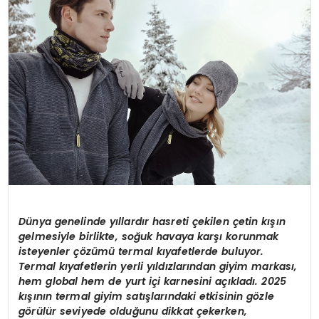
SPOR
TEKNOLOJI
YAŞAM
Dünya genelinde yıllardır hasreti çekilen çetin kışın
gelmesiyle birlikte, soğuk havaya karşı korunmak
isteyenler çözümü
termal k
ıyafetlerde buluyor.
Termal kıyafetlerin yerli yıldızlarından giyim markası,
hem global hem de yurt içi karnesini açıkladı. 2025
kışının termal giyim satışlarındaki etkisinin g
ö
zle
g
ö
rülür seviyede olduğunu dikkat çekerken,