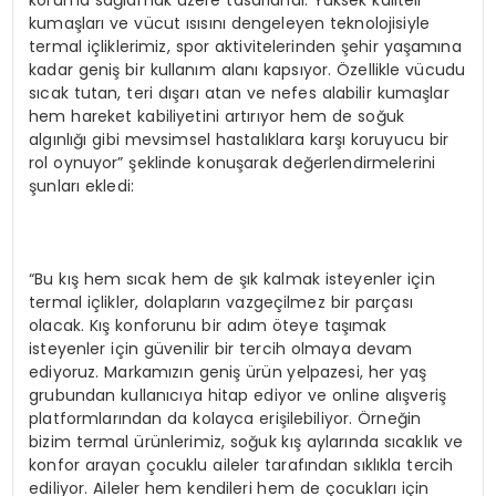
koruma sağlamak üzere tasarlandı. Yüksek kaliteli
kumaşları ve vücut ısısını dengeleyen teknolojisiyle
termal içliklerimiz, spor aktivitelerinden şehir yaşamına
kadar geniş bir kullanım alanı kapsıyor. Özellikle vücudu
sıcak tutan, teri dışarı atan ve nefes alabilir kumaşlar
hem hareket kabiliyetini artırıyor hem de soğuk
algınlığı gibi mevsimsel hastalıklara karşı koruyucu bir
rol oynuyor” şeklinde konuşarak değerlendirmelerini
şunları ekledi:
“Bu kış hem sıcak hem de şık kalmak isteyenler için
termal içlikler, dolapların vazgeçilmez bir parçası
olacak. Kış konforunu bir adım öteye taşımak
isteyenler için güvenilir bir tercih olmaya devam
ediyoruz. Markamızın geniş ürün yelpazesi, her yaş
grubundan kullanıcıya hitap ediyor ve online alışveriş
platformlarından da kolayca erişilebiliyor. Örneğin
bizim termal ürünlerimiz, soğuk kış aylarında sıcaklık ve
konfor arayan çocuklu aileler tarafından sıklıkla tercih
ediliyor. Aileler hem kendileri hem de çocukları için