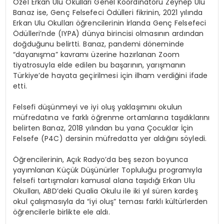
Özel Erkan Ulu Okulları Genel Koordinatörü Zeynep Ulu
Banaz ise, Genç Felsefeci Ödülleri fikrinin, 2021 yılında
Erkan Ulu Okulları öğrencilerinin İrlanda Genç Felsefeci
Ödülleri’nde (IYPA) dünya birincisi olmasının ardından
doğduğunu belirtti. Banaz, pandemi döneminde
“dayanışma” kavramı üzerine hazırlanan Zoom
tiyatrosuyla elde edilen bu başarının, yarışmanın
Türkiye’de hayata geçirilmesi için ilham verdiğini ifade
etti.
Felsefi düşünmeyi ve iyi oluş yaklaşımını okulun
müfredatına ve farklı öğrenme ortamlarına taşıdıklarını
belirten Banaz, 2018 yılından bu yana Çocuklar İçin
Felsefe (P4C) dersinin müfredatta yer aldığını söyledi.
Öğrencilerinin, Açık Radyo’da beş sezon boyunca
yayımlanan Küçük Düşünürler Topluluğu programıyla
felsefi tartışmaları kamusal alana taşıdığı Erkan Ulu
Okulları, ABD’deki Qualia Okulu ile iki yıl süren kardeş
okul çalışmasıyla da “iyi oluş” teması farklı kültürlerden
öğrencilerle birlikte ele aldı.