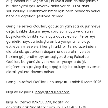
düşüncelerini “Geçen yıl jüri üyesi olan arkadaşlarımız
bu deneyimi çok severek anlatıyorlar. Bu yıl aynı
sorumluluğu üstlenmek bizim için hem heyecan verici
hem de öğretici” şeklinde açıkladı.
Genç Felsefeci Ödülleri, çocukları yalnızca düşünmeye
değil; birlikte düşünmeye, soru sormaya ve anlamı
başkalarıyla birlikte kurmaya davet ediyor. Felsefeyi
gündelik hayatla buluşturan bu yarışma, iyi oluşu
etkileyen meseleleri her yıl farklı bir tema üzerinden
ele alarak, çocukların düşünme cesaretini ve söz
hakkını güçlendirmeyi amaçlıyor. Genç Felsefeci
Ödülleri, bu yönüyle yalnızca bir yarışma değil,
düşünmenin paylaşıldıkça çoğaldığı bir buluşma zemini
olarak yoluna devam ediyor.
Genç Felsefeci Ödülleri Son Başvuru Tarihi: 9 Mart 2026
Bilgi ve Başvuru:
info@gfodulleri.com
Bilgi: Ali Cemal KARABUDAK, Pozitif PR
ackarabudak@pozitifpr.com
+90 533 468 15 00