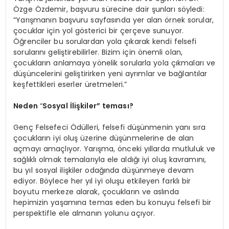
Özge Özdemir, başvuru sürecine dair şunları söyledi:
“Yarışmanın başvuru sayfasında yer alan örnek sorular,
çocuklar için yol gösterici bir çerçeve sunuyor.
Öğrenciler bu sorulardan yola çıkarak kendi felsefi
sorularını geliştirebilirler. Bizim için önemli olan,
çocukların anlamaya yönelik sorularla yola çıkmaları ve
düşüncelerini geliştirirken yeni ayrımlar ve bağlantılar
keşfettikleri eserler üretmeleri.”
Neden
“
Sosyal İlişkiler” t
emas
ı
?
Genç Felsefeci Ödülleri, felsefi düşünmenin yanı sıra
çocukların iyi oluş üzerine düşünmelerine de alan
açmayı amaçlıyor. Yarışma, önceki yıllarda mutluluk ve
sağlıklı olmak temalarıyla ele aldığı iyi oluş kavramını,
bu yıl sosyal ilişkiler odağında düşünmeye devam
ediyor. Böylece her yıl iyi oluşu etkileyen farklı bir
boyutu merkeze alarak, çocukların ve aslında
hepimizin yaşamına temas eden bu konuyu felsefi bir
perspektifle ele almanın yolunu açıyor.