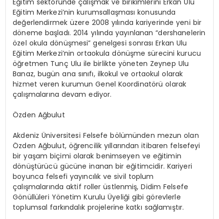
Eğitim sektöründe çalışmak ve birikimlerini Erkan Ulu
Eğitim Merkezi’nin kurumsallaşması konusunda
değerlendirmek üzere 2008 yılında kariyerinde yeni bir
döneme başladı. 2014 yılında yayınlanan “dershanelerin
özel okula dönüşmesi” genelgesi sonrası Erkan Ulu
Eğitim Merkezi’nin ortaokula dönüşme sürecini kurucu
öğretmen Tunç Ulu ile birlikte yöneten Zeynep Ulu
Banaz, bugün ana sınıfı, ilkokul ve ortaokul olarak
hizmet veren kurumun Genel Koordinatörü olarak
çalışmalarına devam ediyor.
Özden Ağbulut
Akdeniz Üniversitesi Felsefe bölümünden mezun olan
Özden Ağbulut, öğrencilik yıllarından itibaren felsefeyi
bir yaşam biçimi olarak benimseyen ve eğitimin
dönüştürücü gücüne inanan bir eğitimcidir. Kariyeri
boyunca felsefi yayıncılık ve sivil toplum
çalışmalarında aktif roller üstlenmiş, Didim Felsefe
Gönüllüleri Yönetim Kurulu Üyeliği gibi görevlerle
toplumsal farkındalık projelerine katkı sağlamıştır.