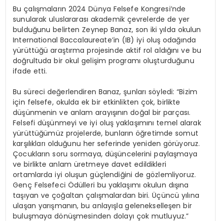
Bu çalışmaların 2024 Dünya Felsefe Kongresi’nde
sunularak uluslararası akademik çevrelerde de yer
bulduğunu belirten Zeynep Banaz, son iki yılda okulun
International Baccalaureate’in (IB) iyi oluş odağında
yürüttüğü araştırma projesinde aktif rol aldığını ve bu
doğrultuda bir okul gelişim programı oluşturduğunu
ifade etti.
Bu süreci değerlendiren Banaz, şunları söyledi: “Bizim
için felsefe, okulda ek bir etkinlikten çok, birlikte
düşünmenin ve anlam arayışının doğal bir parçası.
Felsefi düşünmeyi ve iyi oluş yaklaşımını temel alarak
yürüttüğümüz projelerde, bunların öğretimde somut
karşılıkları olduğunu her seferinde yeniden görüyoruz.
Çocukların soru sormaya, düşüncelerini paylaşmaya
ve birlikte anlam üretmeye davet edildikleri
ortamlarda iyi oluşun güçlendiğini de gözlemliyoruz.
Genç Felsefeci Ödülleri bu yaklaşımı okulun dışına
taşıyan ve çoğaltan çalışmalardan biri. Üçüncü yılına
ulaşan yarışmanın, bu anlayışla gelenekselleşen bir
buluşmaya dönüşmesinden dolayı çok mutluyuz.”