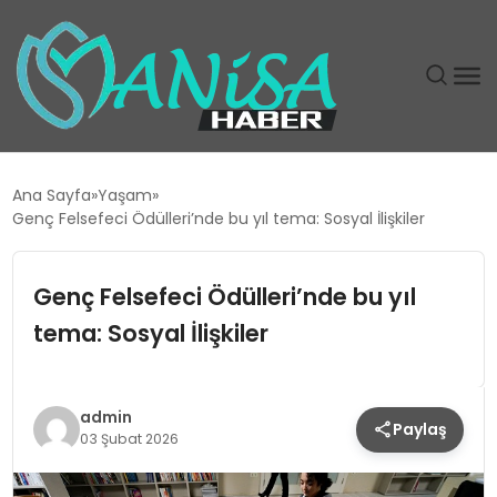
DÜNYA
Ana Sayfa
Yaşam
Genç Felsefeci Ödülleri’nde bu yıl tema: Sosyal İlişkiler
EĞITIM
Genç Felsefeci Ödülleri’nde bu yıl
EKONOMI
tema: Sosyal İlişkiler
GÜNDEM
MAGAZIN
admin
Paylaş
03 Şubat 2026
SIYASET