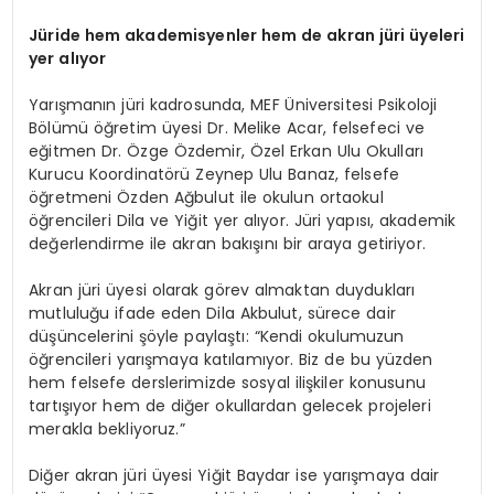
Jüride hem akademisyenler h
em de
akran jüri üyeleri
yer alıyor
Yarışmanın jüri kadrosunda, MEF Üniversitesi Psikoloji
Bölümü öğretim üyesi Dr. Melike Acar, felsefeci ve
eğitmen Dr. Özge Özdemir, Özel Erkan Ulu Okulları
Kurucu Koordinatörü Zeynep Ulu Banaz, felsefe
öğretmeni Özden Ağbulut ile okulun ortaokul
öğrencileri Dila ve Yiğit yer alıyor. Jüri yapısı, akademik
değerlendirme ile akran bakışını bir araya getiriyor.
Akran jüri üyesi olarak görev almaktan duydukları
mutluluğu ifade eden Dila Akbulut, sürece dair
düşüncelerini şöyle paylaştı: “Kendi okulumuzun
öğrencileri yarışmaya katılamıyor. Biz de bu yüzden
hem felsefe derslerimizde sosyal ilişkiler konusunu
tartışıyor hem de diğer okullardan gelecek projeleri
merakla bekliyoruz.”
Diğer akran jüri üyesi Yiğit Baydar ise yarışmaya dair