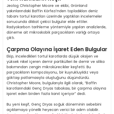
Jeolog Christopher Moore ve ekibi, Grönland
yakınlarındaki Baffin Körfezi’nden topladıkları deniz
tabanı tortul karotları üzerinde yaptıkları incelemeler
sonucunda dikkat çekici bulgular elde ettiler.
Radyokarbon tarihleme yöntemiyle yapılan analizlerde,
döneme ait mikroskobik parçacıkların varlığı ortaya
çıktı.
Çarpma Olayına İşaret Eden Bulgular
Ekip, inceledikleri tortul karotlarda düşük oksijen ve
yüksek nikel içeren demir partikülleri ile demir ve silika
bakımından zengin mikrokürecikler keşfetti. Bu
parçacıkların kompozisyonu, bir kuyrukluyıldız veya
göktaşı patlamasıyla oluştuğunu düşündürdü.
Christopher Moore, bulgularıyla ilgili olarak, “Baffin
karotlarındaki Genç Dryas tabakası, bir çarpma olayına
işaret eden birden fazla kanıt içeriyor” dedi.
Bu yeni keşif, Genç Dryas soğuk döneminin sebebini
açıklamaya yönelik heyecan verici bir adım olabilir.