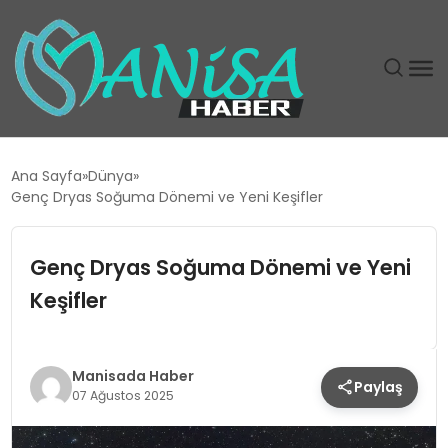
DÜNYA
Ana Sayfa
Dünya
Genç Dryas Soğuma Dönemi ve Yeni Keşifler
EĞITIM
Genç Dryas Soğuma Dönemi ve Yeni
EKONOMI
Keşifler
GÜNDEM
MAGAZIN
Manisada Haber
Paylaş
07 Ağustos 2025
SIYASET