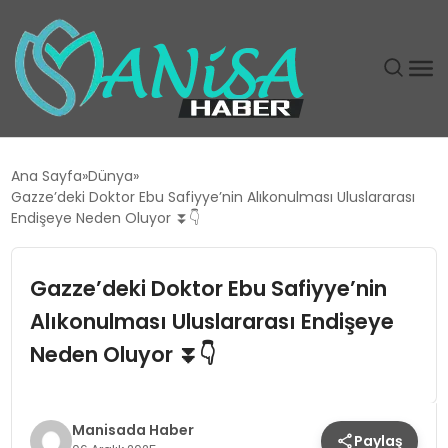
DÜNYA
Ana Sayfa
Dünya
Gazze’deki Doktor Ebu Safiyye’nin Alıkonulması Uluslararası
EĞITIM
Endişeye Neden Oluyor ⏬👇
EKONOMI
Gazze’deki Doktor Ebu Safiyye’nin
Alıkonulması Uluslararası Endişeye
GÜNDEM
Neden Oluyor ⏬👇
MAGAZIN
SIYASET
Manisada Haber
Paylaş