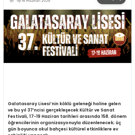
16 Haziran 2025
SPOR
TEKNOLOJI
YAŞAM
Galatasaray Lisesi
’
nin k
ö
klü geleneği haline gelen
ve bu yı
l 37
’
ncisi gerçekleşecek Kültür ve Sanat
Festivali, 17-19 Haziran tarihleri arasında 158. d
ö
nem
öğrencilerinin organizasyonuyla düzenlenecek; üç
gün boyunca okul bahçesi kültürel etkinliklere ev