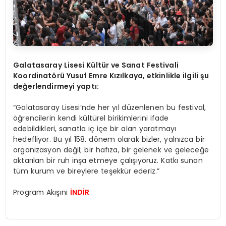
Galatasaray Lisesi Kültür ve Sanat Festivali
Koordinat
ö
rü Yusuf Emre Kızılkaya, etkinlikle ilgili ş
u
de
ğerlendirmeyi yaptı:
“Galatasaray Lisesi’nde her yıl düzenlenen bu festival,
öğrencilerin kendi kültürel birikimlerini ifade
edebildikleri, sanatla iç içe bir alan yaratmayı
hedefliyor. Bu yıl 158. dönem olarak bizler, yalnızca bir
organizasyon değil; bir hafıza, bir gelenek ve geleceğe
aktarılan bir ruh inşa etmeye çalışıyoruz. Katkı sunan
tüm kurum ve bireylere teşekkür ederiz.”
Program Akışını
İNDİR