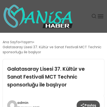
DÜNYA
Ana Sayfa
Yaşam
Galatasaray Lisesi 37. Kültür ve Sanat Festivali MCT Technic
EĞITIM
sponsorluğu ile başlıyor
EKONOMI
Galatasaray Lisesi 37. Kültür ve
Sanat Festivali MCT Technic
GÜNDEM
sponsorluğu ile başlıyor
MAGAZIN
SIYASET
admin
Paylaş