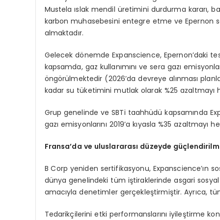
Mustela ıslak mendil üretimini durdurma kararı, ba
karbon muhasebesini entegre etme ve Epernon sah
almaktadır.
Gelecek dönemde Expanscience, Epernon’daki tesis
kapsamda, gaz kullanımını ve sera gazı emisyonla
öngörülmektedir (2026’da devreye alınması planlanm
kadar su tüketimini mutlak olarak %25 azaltmayı 
Grup genelinde ve SBTi taahhüdü kapsamında Expan
gazı emisyonlarını 2019’a kıyasla %35 azaltmayı h
Fransa’da ve uluslararası düzeyde güçlendirilm
B Corp yeniden sertifikasyonu, Expanscience’ın sos
dünya genelindeki tüm iştiraklerinde asgari sosy
amacıyla denetimler gerçekleştirmiştir. Ayrıca, tüm 
Tedarikçilerini etki performanslarını iyileştirme kon