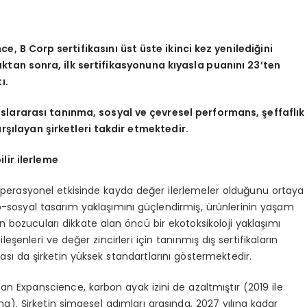
, B Corp sertifikasını üst üste ikinci kez yenilediğini
dıktan sonra, ilk sertifikasyonuna kıyasla puanını 23’ten
ı.
uslararası tanınma, sosyal ve çevresel performans, şeffaflık
şılayan şirketleri takdir etmektedir.
lir ilerleme
n operasyonel etkisinde kayda değer ilerlemeler olduğunu ortaya
sosyal tasarım yaklaşımını güçlendirmiş, ürünlerinin yaşam
 bozucuları dikkate alan öncü bir ekotoksikoloji yaklaşımı
leşenleri ve değer zincirleri için tanınmış dış sertifikaların
lması da şirketin yüksek standartlarını göstermektedir.
an Expanscience, karbon ayak izini de azaltmıştır (2019 ile
a). Şirketin simgesel adımları arasında, 2027 yılına kadar