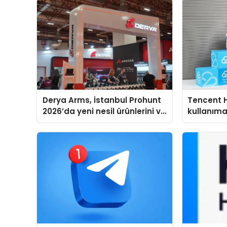
Derya Arms, İstanbul Prohunt
Tencent 
2026’da yeni nesil ürünlerini ve
kullanım
global marka vizyonunu
sergiledi