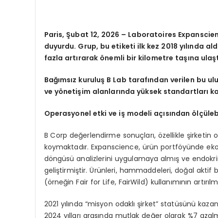
Paris, Şubat 12, 2026 – Laboratoires Expanscience
duyurdu. Grup, bu etiketi ilk kez 2018 yılında al
fazla artırarak önemli bir kilometre taşına ulaşt
Bağımsız kuruluş B Lab tarafından verilen bu ul
ve yönetişim alanlarında yüksek standartları kar
Operasyonel etki ve iş modeli açısından ölçülebi
B Corp değerlendirme sonuçları, özellikle şirketi
koymaktadır. Expanscience, ürün portföyünde eko-
döngüsü analizlerini uygulamaya almış ve endokrin
geliştirmiştir. Ürünleri, hammaddeleri, doğal aktif bi
(örneğin Fair for Life, FairWild) kullanımının artırı
2021 yılında “misyon odaklı şirket” statüsünü kazan
2024 yılları arasında mutlak değer olarak %7 azalm