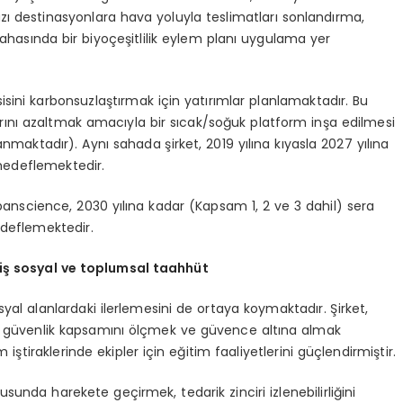
zı destinasyonlara hava yoluyla teslimatları sonlandırma,
asında bir biyoçeşitlilik eylem planı uygulama yer
ini karbonsuzlaştırmak için yatırımlar planlamaktadır. Bu
rını azaltmak amacıyla bir sıcak/soğuk platform inşa edilmesi
aktadır). Aynı sahada şirket, 2019 yılına kıyasla 2027 yılına
hedeflemektedir.
science, 2030 yılına kadar (Kapsam 1, 2 ve 3 dahil) sera
edeflemektedir.
iş sosyal ve toplumsal taahhüt
yal alanlardaki ilerlemesini de ortaya koymaktadır. Şirket,
al güvenlik kapsamını ölçmek ve güvence altına almak
iştiraklerinde ekipler için eğitim faaliyetlerini güçlendirmiştir.
usunda harekete geçirmek, tedarik zinciri izlenebilirliğini