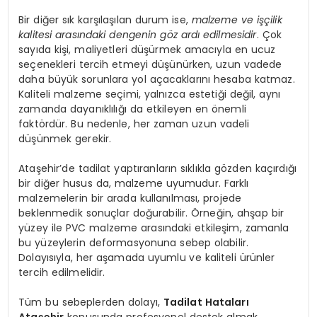
Bir diğer sık karşılaşılan durum ise,
malzeme ve işçilik
kalitesi arasındaki dengenin göz ardı edilmesidir
. Çok
sayıda kişi, maliyetleri düşürmek amacıyla en ucuz
seçenekleri tercih etmeyi düşünürken, uzun vadede
daha büyük sorunlara yol açacaklarını hesaba katmaz.
Kaliteli malzeme seçimi, yalnızca estetiği değil, aynı
zamanda dayanıklılığı da etkileyen en önemli
faktördür. Bu nedenle, her zaman uzun vadeli
düşünmek gerekir.
Ataşehir’de tadilat yaptıranların sıklıkla gözden kaçırdığı
bir diğer husus da, malzeme uyumudur. Farklı
malzemelerin bir arada kullanılması, projede
beklenmedik sonuçlar doğurabilir. Örneğin, ahşap bir
yüzey ile PVC malzeme arasındaki etkileşim, zamanla
bu yüzeylerin deformasyonuna sebep olabilir.
Dolayısıyla, her aşamada uyumlu ve kaliteli ürünler
tercih edilmelidir.
Tüm bu sebeplerden dolayı,
Tadilat Hataları
Ataşehir
konusunda profesyonel destek almak