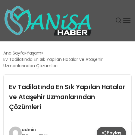
DÜNYA
Ana Sayfa
Yaşam
Ev Tadilatında En Sık Yapılan Hatalar ve Ataşehir
EĞITIM
Uzmanlarından Çözümleri
EKONOMI
Ev Tadilatında En Sık Yapılan Hatalar
ve Ataşehir Uzmanlarından
GÜNDEM
Çözümleri
MAGAZIN
SIYASET
admin
Paylaş