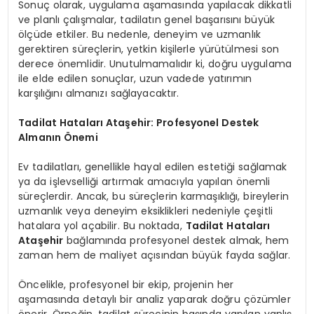
Sonuç olarak, uygulama aşamasında yapılacak dikkatli
ve planlı çalışmalar, tadilatın genel başarısını büyük
ölçüde etkiler. Bu nedenle, deneyim ve uzmanlık
gerektiren süreçlerin, yetkin kişilerle yürütülmesi son
derece önemlidir. Unutulmamalıdır ki, doğru uygulama
ile elde edilen sonuçlar, uzun vadede yatırımın
karşılığını almanızı sağlayacaktır.
Tadilat Hataları Ataşehir: Profesyonel Destek
Almanın Önemi
Ev tadilatları, genellikle hayal edilen estetiği sağlamak
ya da işlevselliği artırmak amacıyla yapılan önemli
süreçlerdir. Ancak, bu süreçlerin karmaşıklığı, bireylerin
uzmanlık veya deneyim eksiklikleri nedeniyle çeşitli
hatalara yol açabilir. Bu noktada,
Tadilat Hataları
Ataşehir
bağlamında profesyonel destek almak, hem
zaman hem de maliyet açısından büyük fayda sağlar.
Öncelikle, profesyonel bir ekip, projenin her
aşamasında detaylı bir analiz yaparak doğru çözümler
önerir. Örneğin, tadilat sürecinin başında yapılan yanlış