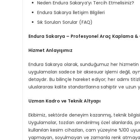
Neden Endura Sakarya’yı Tercih Etmelisiniz?
Endura Sakarya İletişim Bilgileri
Sık Sorulan Sorular (FAQ)
Endura Sakarya – Profesyonel Araç Kaplama &
Hizmet Anlayışımız
Endura Sakarya olarak, sunduğumuz her hizmetin
uygulamaları sadece bir aksesuar işlemi değil, ay
detaydır. Bu bilinçle hareket ediyor; her adımı titiz
uluslararası kalite standartlarına sahiptir ve uzun yıl
Uzman Kadro ve Teknik Altyapı
Ekibimiz, sektörde deneyim kazanmış, teknik bilgi
Uygulamalar, tozdan arındırılmış özel alanlarda, pr
kullanılan kesim cihazları, cam yüzeyine %100 uyu
yapmayan, soyulmayan ve zamanla renk atmayan yük