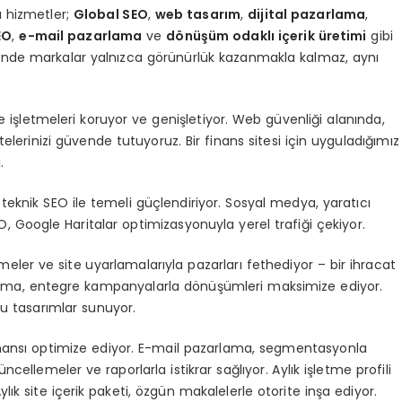
 hizmetler;
Global SEO
,
web tasarım
,
dijital pazarlama
,
EO
,
e-mail pazarlama
ve
dönüşüm odaklı içerik üretimi
gibi
sinde markalar yalnızca görünürlük kazanmakla kalmaz, aynı
e işletmeleri koruyor ve genişletiyor. Web güvenliği alanında,
lerinizi güvende tutuyoruz. Bir finans sitesi için uyguladığımız
.
eknik SEO ile temeli güçlendiriyor. Sosyal medya, yaratıcı
SEO, Google Haritalar optimizasyonuyla yerel trafiği çekiyor.
imeler ve site uyarlamalarıyla pazarları fethediyor – bir ihracat
azarlama, entegre kampanyalarla dönüşümleri maksimize ediyor.
u tasarımlar sunuyor.
mansı optimize ediyor. E-mail pazarlama, segmentasyonla
güncellemeler ve raporlarla istikrar sağlıyor. Aylık işletme profili
Aylık site içerik paketi, özgün makalelerle otorite inşa ediyor.