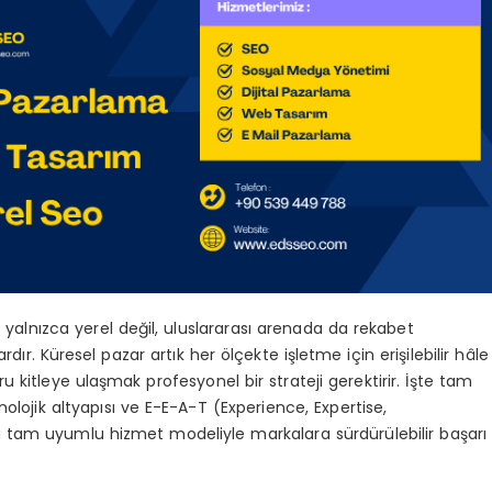
 yalnızca yerel değil, uluslararası arenada da rekabet
ardır. Küresel pazar artık her ölçekte işletme için erişilebilir hâle
kitleye ulaşmak profesyonel bir strateji gerektirir. İşte tam
lojik altyapısı ve E-E-A-T (Experience, Expertise,
a tam uyumlu hizmet modeliyle markalara sürdürülebilir başarı