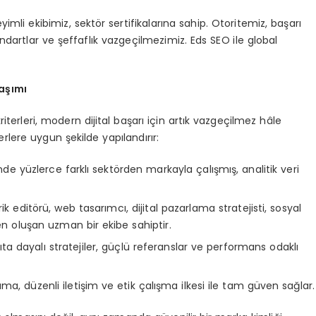
mli ekibimiz, sektör sertifikalarına sahip. Otoritemiz, başarı
tandartlar ve şeffaflık vazgeçilmezimiz. Eds SEO ile global
aşımı
riterleri, modern dijital başarı için artık vazgeçilmez hâle
rlere uygun şekilde yapılandırır:
inde yüzlerce farklı sektörden markayla çalışmış, analitik veri
k editörü, web tasarımcı, dijital pazarlama stratejisti, sosyal
n oluşan uzman bir ekibe sahiptir.
a dayalı stratejiler, güçlü referanslar ve performans odaklı
ma, düzenli iletişim ve etik çalışma ilkesi ile tam güven sağlar.