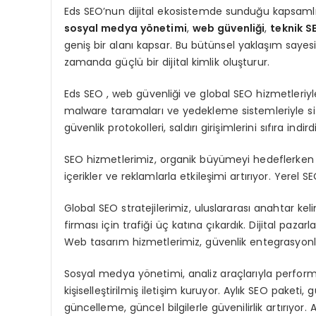
Eds SEO’nun dijital ekosistemde sunduğu kapsamlı
sosyal medya yönetimi
,
web güvenliği
,
teknik S
geniş bir alanı kapsar. Bu bütünsel yaklaşım saye
zamanda güçlü bir dijital kimlik oluşturur.
Eds SEO , web güvenliği ve global SEO hizmetleriyl
malware taramaları ve yedekleme sistemleriyle site
güvenlik protokolleri, saldırı girişimlerini sıfıra indirdi
SEO hizmetlerimiz, organik büyümeyi hedeflerken t
içerikler ve reklamlarla etkileşimi artırıyor. Yerel 
Global SEO stratejilerimiz, uluslararası anahtar kel
firması için trafiği üç katına çıkardık. Dijital p
Web tasarım hizmetlerimiz, güvenlik entegrasyonl
Sosyal medya yönetimi, analiz araçlarıyla perfor
kişiselleştirilmiş iletişim kuruyor. Aylık SEO paketi, 
güncelleme, güncel bilgilerle güvenilirlik artırıyor. 