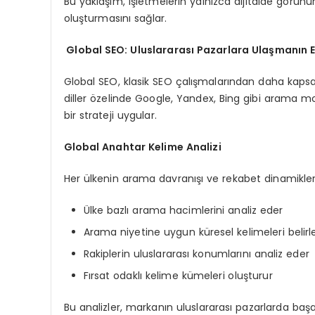
Bu yaklaşım, işletmelerin yalnızca dijitalde görünü
oluşturmasını sağlar.
Global SEO: Uluslararası Pazarlara Ulaşmanın En
Global SEO, klasik SEO çalışmalarından daha kapsaml
diller özelinde Google, Yandex, Bing gibi arama 
bir strateji uygular.
Global Anahtar Kelime Analizi
Her ülkenin arama davranışı ve rekabet dinamikleri 
Ülke bazlı arama hacimlerini analiz eder
Arama niyetine uygun küresel kelimeleri belirl
Rakiplerin uluslararası konumlarını analiz eder
Fırsat odaklı kelime kümeleri oluşturur
Bu analizler, markanın uluslararası pazarlarda başa