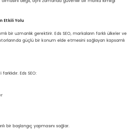
r olmasını değil, aynı zamanda güvenilir bir marka kimliği
 Etkili Yolu
ı bir uzmanlık gerektirir. Eds SEO, markaların farklı ülkeler ve
motorlarında güçlü bir konum elde etmesini sağlayan kapsamlı
farklıdır. Eds SEO:
er
rılı bir başlangıç yapmasını sağlar.