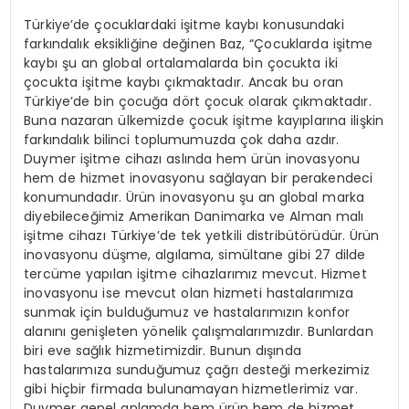
Türkiye’de çocuklardaki işitme kaybı konusundaki
farkındalık eksikliğine değinen Baz, “Çocuklarda işitme
kaybı şu an global ortalamalarda bin çocukta iki
çocukta işitme kaybı çıkmaktadır. Ancak bu oran
Türkiye’de bin çocuğa dört çocuk olarak çıkmaktadır.
Buna nazaran ülkemizde çocuk işitme kayıplarına ilişkin
farkındalık bilinci toplumumuzda çok daha azdır.
Duymer işitme cihazı aslında hem ürün inovasyonu
hem de hizmet inovasyonu sağlayan bir perakendeci
konumundadır. Ürün inovasyonu şu an global marka
diyebileceğimiz Amerikan Danimarka ve Alman malı
işitme cihazı Türkiye’de tek yetkili distribütörüdür. Ürün
inovasyonu düşme, algılama, simültane gibi 27 dilde
tercüme yapılan işitme cihazlarımız mevcut. Hizmet
inovasyonu ise mevcut olan hizmeti hastalarımıza
sunmak için bulduğumuz ve hastalarımızın konfor
alanını genişleten yönelik çalışmalarımızdır. Bunlardan
biri eve sağlık hizmetimizdir. Bunun dışında
hastalarımıza sunduğumuz çağrı desteği merkezimiz
gibi hiçbir firmada bulunamayan hizmetlerimiz var.
Duymer genel anlamda hem ürün hem de hizmet