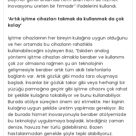
inovasyonu üreten bir firmadır” ifadelerini kullandı.
‘
Artık işitme cihazları takmak da kullanmak da çok
kolay
’
İşitme cihazlarının her bireyin kulağına uygun olduğunu
ve her ortamda bu cihazların rahatlıkla
kullanabileceğini söyleyen Baz, “Eskiden analog
yöntemi işitme cihazları olmakla beraber ve kullanımı
çok zor olmasına rağmen şu an teknolojinin
gelişmesiyle beraber artık tüm akıllı telefonlarla
bağlantı var. Artık gözlük gibi moda tarzı oluşmaya
başladı. İnsanlar bir gözlük takar gibi veya herhangi bir
yüzüğü parmağına geçirir gibi işitme cihazını çok rahat
bir şekilde kulağına takabiliyor ve bunu kullanabiliyor.
Burada atölye süreçleri önem arz etmekte. Her kişinin
kulağına uygun şekilde üretim yapılması gerekiyor. Biz
de burada hizmet inovasyonuyla beraber atölyemizde
bu teknolojiyi uygulamaya başladık. İstediğiniz zaman
denize, havuza her türlü gidebilirsiniz. Bazen
hastalarımızdan genelde şöyle tepki alabiliyoruz.