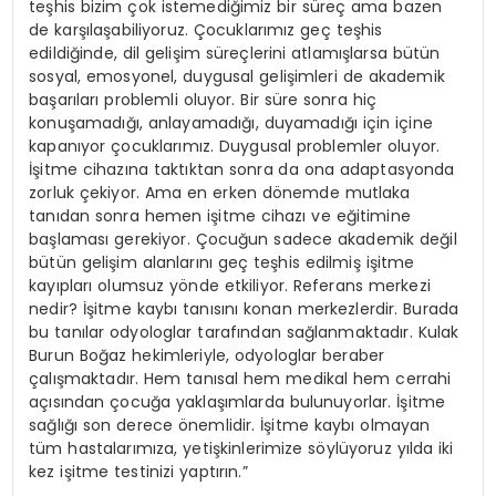
teşhis bizim çok istemediğimiz bir süreç ama bazen
de karşılaşabiliyoruz. Çocuklarımız geç teşhis
edildiğinde, dil gelişim süreçlerini atlamışlarsa bütün
sosyal, emosyonel, duygusal gelişimleri de akademik
başarıları problemli oluyor. Bir süre sonra hiç
konuşamadığı, anlayamadığı, duyamadığı için içine
kapanıyor çocuklarımız. Duygusal problemler oluyor.
İşitme cihazına taktıktan sonra da ona adaptasyonda
zorluk çekiyor. Ama en erken dönemde mutlaka
tanıdan sonra hemen işitme cihazı ve eğitimine
başlaması gerekiyor. Çocuğun sadece akademik değil
bütün gelişim alanlarını geç teşhis edilmiş işitme
kayıpları olumsuz yönde etkiliyor. Referans merkezi
nedir? İşitme kaybı tanısını konan merkezlerdir. Burada
bu tanılar odyologlar tarafından sağlanmaktadır. Kulak
Burun Boğaz hekimleriyle, odyologlar beraber
çalışmaktadır. Hem tanısal hem medikal hem cerrahi
açısından çocuğa yaklaşımlarda bulunuyorlar. İşitme
sağlığı son derece önemlidir. İşitme kaybı olmayan
tüm hastalarımıza, yetişkinlerimize söylüyoruz yılda iki
kez işitme testinizi yaptırın.”