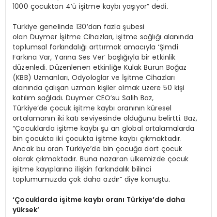
1000 çocuktan 4’ü işitme kaybı yaşıyor” dedi.
Türkiye genelinde 130’dan fazla şubesi
olan Duymer İşitme Cihazları, işitme sağlığı alanında
toplumsal farkındalığı arttırmak amacıyla ‘Şimdi
Farkına Var, Yarına Ses Ver’ başlığıyla bir etkinlik
düzenledi. Düzenlenen etkinliğe Kulak Burun Boğaz
(KBB) Uzmanları, Odyologlar ve İşitme Cihazları
alanında çalışan uzman kişiler olmak üzere 50 kişi
katılım sağladı. Duymer CEO’su Salih Baz,
Türkiye’de çocuk işitme kaybı oranının küresel
ortalamanın iki katı seviyesinde olduğunu belirtti. Baz,
“Çocuklarda işitme kaybı şu an global ortalamalarda
bin çocukta iki çocukta işitme kaybı çıkmaktadır.
Ancak bu oran Türkiye’de bin çocuğa dört çocuk
olarak çıkmaktadır. Buna nazaran ülkemizde çocuk
işitme kayıplarına ilişkin farkındalık bilinci
toplumumuzda çok daha azdır” diye konuştu.
‘Çocuklarda işitme kaybı oranı Türkiye’de daha
yüksek
’