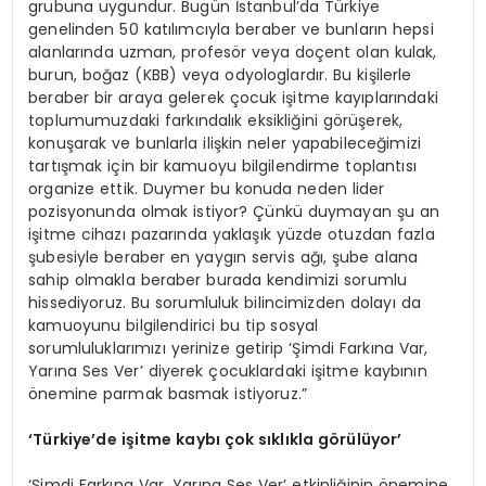
grubuna uygundur. Bugün İstanbul’da Türkiye
genelinden 50 katılımcıyla beraber ve bunların hepsi
alanlarında uzman, profesör veya doçent olan kulak,
burun, boğaz (KBB) veya odyologlardır. Bu kişilerle
beraber bir araya gelerek çocuk işitme kayıplarındaki
toplumumuzdaki farkındalık eksikliğini görüşerek,
konuşarak ve bunlarla ilişkin neler yapabileceğimizi
tartışmak için bir kamuoyu bilgilendirme toplantısı
organize ettik. Duymer bu konuda neden lider
pozisyonunda olmak istiyor? Çünkü duymayan şu an
işitme cihazı pazarında yaklaşık yüzde otuzdan fazla
şubesiyle beraber en yaygın servis ağı, şube alana
sahip olmakla beraber burada kendimizi sorumlu
hissediyoruz. Bu sorumluluk bilincimizden dolayı da
kamuoyunu bilgilendirici bu tip sosyal
sorumluluklarımızı yerinize getirip ‘Şimdi Farkına Var,
Yarına Ses Ver’ diyerek çocuklardaki işitme kaybının
önemine parmak basmak istiyoruz.”
‘
Türkiye’de işitme kaybı çok sıklıkla görülüyor
’
‘Şimdi Farkına Var, Yarına Ses Ver’ etkinliğinin önemine