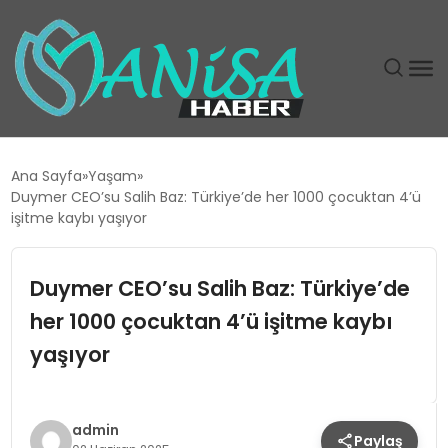
DÜNYA
Ana Sayfa
Yaşam
Duymer CEO’su Salih Baz: Türkiye’de her 1000 çocuktan 4’ü
EĞITIM
işitme kaybı yaşıyor
EKONOMI
Duymer CEO’su Salih Baz: Türkiye’de
her 1000 çocuktan 4’ü işitme kaybı
GÜNDEM
yaşıyor
MAGAZIN
SIYASET
admin
Paylaş