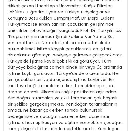
dikkat çeken Hacettepe Üniversitesi Sağlık Bilimleri
Fakültesi Öğretim Üyesi ve Türkiye Odyologlar ve
Konuşma Bozuklukları Uzmanı Prof. Dr. Meral Didem
Türkyılmaz ise erken tanının çocukların gelişiminde
önemli bir rol oynadığını vurguladı. Prof. Dr. Türkyılmaz,
“Programımızın amacı ‘Şimdi Farkına Var Yarına Ses
Ver’ mottomuz. Ne kadar çok erken müdahalede
bulunabilirsek işitme kayıplı çocuklarımız da işiten
akranlarına göre aynı seviyeye gelmeye çalışacaklardır.
Türkiye’de işitme kaybı çok sıklıkla görülüyor. Tüm
dünyaya baktığımız zaman binde bir veya üç oranında
işitme kaybı görülüyor. Türkiye’de de o civarlarda. Her
bin çocuktan bir ya da üçünde işitme kaybı var. Biz
mottoya bağlı kalaraktan erken tanı bizim için son
derece önemli. Ülkemizin sağlık politikaları açısından
Yenidoğan taramaları ve okul taramaları çok başarılı
bir şekilde gerçekleşmekte. Yenidoğan taramalarının
amacı, ne kadar çok erken tanıda bulunursak
bebeğimize ve çocuğumuza en erken dönemde
işitme cihazı aplikasyon ve eğitim vererekten çocuğun
tüm gelişimsel alanlarında desteklemektir. Yenidoğan