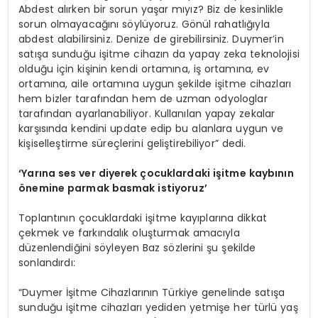
Abdest alırken bir sorun yaşar mıyız? Biz de kesinlikle
sorun olmayacağını söylüyoruz. Gönül rahatlığıyla
abdest alabilirsiniz. Denize de girebilirsiniz. Duymer’in
satışa sunduğu işitme cihazın da yapay zeka teknolojisi
olduğu için kişinin kendi ortamına, iş ortamına, ev
ortamına, aile ortamına uygun şekilde işitme cihazları
hem bizler tarafından hem de uzman odyologlar
tarafından ayarlanabiliyor. Kullanılan yapay zekalar
karşısında kendini update edip bu alanlara uygun ve
kişiselleştirme süreçlerini geliştirebiliyor” dedi.
‘
Y
arına ses ver diyerek çocuklardaki işitme kaybının
önemine parmak basmak istiyoruz
’
Toplantının çocuklardaki işitme kayıplarına dikkat
çekmek ve farkındalık oluşturmak amacıyla
düzenlendiğini söyleyen Baz sözlerini şu şekilde
sonlandırdı:
“Duymer İşitme Cihazlarının Türkiye genelinde satışa
sunduğu işitme cihazları yediden yetmişe her türlü yaş