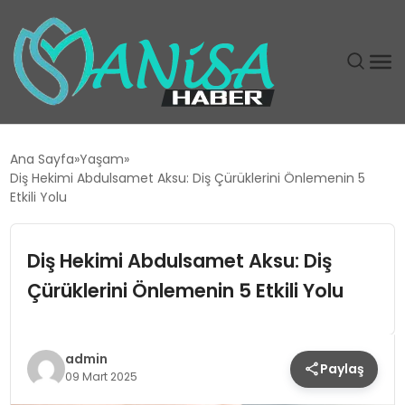
DÜNYA
Ana Sayfa
Yaşam
Diş Hekimi Abdulsamet Aksu: Diş Çürüklerini Önlemenin 5
EĞITIM
Etkili Yolu
EKONOMI
Diş Hekimi Abdulsamet Aksu: Diş
Çürüklerini Önlemenin 5 Etkili Yolu
GÜNDEM
MAGAZIN
admin
Paylaş
09 Mart 2025
SIYASET