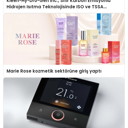
Kleen-Hy-Dro-Gen Inc., Sıfır Karbon Emisyonlu
Hidrojen Isıtma Teknolojisinde ISO ve TSSA
Düzenleyici Onaylarını Aldı
Marie Rose kozmetik sektörüne giriş yaptı