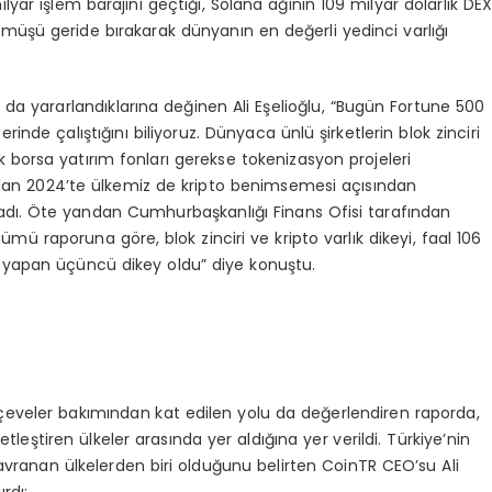
lyar işlem barajını geçtiği, Solana ağının 109 milyar dolarlık DE
gümüşü geride bırakarak dünyanın en değerli yedinci varlığı
 da yararlandıklarına değinen Ali Eşelioğlu, “Bugün Fortune 500
zerinde çalıştığını biliyoruz. Dünyaca ünlü şirketlerin blok zinciri
rek borsa yatırım fonları gerekse tokenizasyon projeleri
ıl olan 2024’te ülkemiz de kripto benimsemesi açısından
tladı. Öte yandan Cumhurbaşkanlığı Finans Ofisi tarafından
 raporuna göre, blok zinciri ve kripto varlık dikeyi, faal 106
iği yapan üçüncü dikey oldu” diye konuştu.
çeveler bakımından kat edilen yolu da değerlendiren raporda,
tleştiren ülkeler arasında yer aldığına yer verildi. Türkiye’nin
avranan ülkelerden biri olduğunu belirten CoinTR CEO’su Ali
rdı: