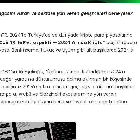
mgas
ı
n
ı
vuran ve sekt
ö
re y
ö
n veren geli
ş
meleri derleyerek
oinTR, 2024’te Türkiye’de ve dünyada kripto para piyasalarına
CoinTR ile Retrospektif
— 2024 Yı
l
ı
nda Kripto
”
başlıklı raporu
yasa, Benimseme, Hukuk ve Uyum gibi alt başlıklarda 2024’e
CEO’su Ali Eşelioğlu, “Üçüncü yılımızı kutladığımız 2024’ü
çin değer yaratma düsturumuzu daima aklımızın bir köşesinde
mladığımız 2025’e adım atarken geçmiş yıla ait tüm başlıkları
ipto para, Web3 ve blokzinciri ekosistemine yön veren
n raporumuzun ilgi duyan herkese faydalı olmasını temenni