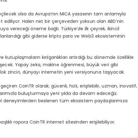
a geçilecek olsa da Avrupa’nın MiCA yasasının tam anlamıyla
t ediliyor. Halen net bir çerçeveden yoksun olan ABD’nin
ya vereceği öneme bağlı. Türkiye’de ilk çeyrek, ikincil
planlandığı gibi giderse kripto para ve Web3 ekosisteminin
e kutuplaşmaların kırılganlıkları artırdığı bu dönemde özellikle
şecek. Yapay zeka, makine öğrenmesi, büyük veri gibi
lok zinciri, dünyayı internetin yeni versiyonuna taşıyacak.
en CoinTR olarak; güvenli, hızlı, erişilebilir, uzman, inovatif,
ılarımızla buluşturmaya yeni yılda da devam edeceğiz.
sel deneyimlerden beslenen tüm ekosistem paydaşlarımıza
aşlıklı rapora CoinTR internet sitesinden erişilebiliyor.