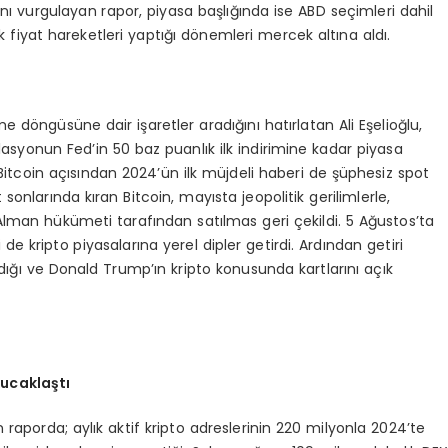
ı vurgulayan rapor, piyasa başlığında ise ABD seçimleri dahil
 fiyat hareketleri yaptığı dönemleri mercek altına aldı.
 döngüsüne dair işaretler aradığını hatırlatan Ali Eşelioğlu,
flasyonun Fed’in 50 baz puanlık ilk indirimine kadar piyasa
Bitcoin açısından 2024’ün ilk müjdeli haberi de şüphesiz spot
 sonlarında kıran Bitcoin, mayısta jeopolitik gerilimlerle,
Alman hükümeti tarafından satılmas geri çekildi. 5 Ağustos’ta
de kripto piyasalarına yerel dipler getirdi. Ardından getiri
andığı ve Donald Trump’ın kripto konusunda kartlarını açık
 kucakla
ş
t
ı
 raporda; aylık aktif kripto adreslerinin 220 milyonla 2024’te