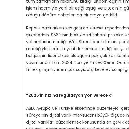
tüm zamanların rekorunu kırdığı, Bitcoin ağının 1 mi
işlem hacmiyle yeni bir eşiği aştığı ve Bitcoin’in 
olduğu dönüm noktaları da bir araya getirildi.
Raporu hazırlarken ses getiren küresel raporlardan
şirketlerinin %56’sının blok zinciri tabanlı projeler ü
yatırımlarını artırdığı, Wall Street bankalarının ge
aracılığıyla finansın yeni dönemine ısındığı bir y
bölgesinin lider ülkesi olduğunu pek çok kez kanı
yayımlanan Ekim 2024 Türkiye Fintek Genel Görünümü
fintek girişimiyle en çok sayıda şirkete ev sahipl
“
2025’in h
ı
z
ı
na reg
ü
lasyon y
ö
n verecek”
ABD, Avrupa ve Türkiye ekseninde düzenleyici çer
Türkiye’nin dijital varlık mevzuatını büyük ölçüde ne
dijital varlıkları düzenlemek konusunda en çevik d
Eşelioğlu, değerlendirmelerini şu ifadelerle sonlandı