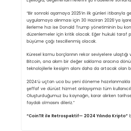
“Bir sonraki aşamaya 2025’in ilk günleri itibarıyl
uygulamaya alınması için 30 Haziran 2026’ya işare
ilerleme hızı ise Donald Trump yönetiminin bu konu
düzenlemeler için kritik olacak. Eğer hukuki taraf 
büyüme çağı tescillenmiş olacak.
Küresel kamu borçlarının rekor seviyelere ulaştığı v
Bitcoin, ana akım bir değer saklama aracına dönü
teknolojilerle kesişim alanı daha da artacak olan b
2024’ü uçtan uca bu yeni döneme hazırlanmakla geçir
şeffaf ve dürüst hizmet anlayışımızı tüm kullanıc
Oluşturduğumuz bu kaynağın, karar alırken tarih
faydalı olmasını dileriz.”
“
CoinTR ile Retrospektif
— 2024 Yı
l
ı
nda Kripto
”
b