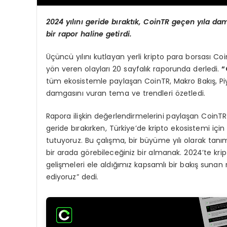
2024 yı
l
ı
n
ı
geride b
ı
rakt
ı
k, CoinTR ge
ç
en y
ı
la da
bir rapor haline getirdi.
Üçüncü yılını kutlayan yerli kripto para borsası C
yön veren olayları 20 sayfalık raporunda derledi.
“
tüm ekosistemle paylaşan CoinTR, Makro Bakış, Pi
damgasını vuran tema ve trendleri özetledi.
Rapora ilişkin değerlendirmelerini paylaşan CoinTR 
geride bırakırken, Türkiye’de kripto ekosistemi i
tutuyoruz. Bu çalışma, bir büyüme yılı olarak tanı
bir arada görebileceğiniz bir almanak. 2024’te kr
gelişmeleri ele aldığımız kapsamlı bir bakış suna
ediyoruz” dedi.