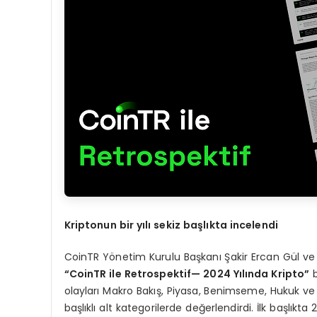
Kriptonun bir y
ı
l
ı
sekiz ba
ş
l
ı
kta incelendi
CoinTR Yönetim Kurulu Başkanı Şakir Ercan Gül ve C
“
CoinTR ile Retrospektif
— 2024 Yı
l
ı
nda Kripto
”
b
olayları Makro Bakış, Piyasa, Benimseme, Hukuk v
başlıklı alt kategorilerde değerlendirdi. İlk başlık