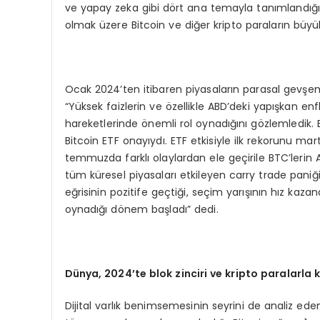
ve yapay zeka gibi dört ana temayla tanımlandığın
olmak üzere Bitcoin ve diğer kripto paraların büyük
Ocak 2024’ten itibaren piyasaların parasal gevşeme
“Yüksek faizlerin ve özellikle ABD’deki yapışkan en
hareketlerinde önemli rol oynadığını gözlemledik. 
Bitcoin ETF onayıydı. ETF etkisiyle ilk rekorunu mart
temmuzda farklı olaylardan ele geçirile BTC’lerin 
tüm küresel piyasaları etkileyen carry trade paniği 
eğrisinin pozitife geçtiği, seçim yarışının hız kaz
oynadığı dönem başladı” dedi.
D
ü
nya, 2024
’
te blok zinciri ve kripto paralarla
Dijital varlık benimsemesinin seyrini de analiz eden