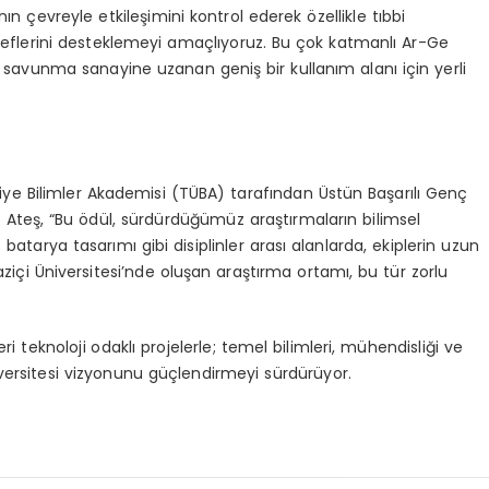
n çevreyle etkileşimini kontrol ederek özellikle tıbbi
edeflerini desteklemeyi amaçlıyoruz. Bu çok katmanlı Ar-Ge
e savunma sanayine uzanan geniş bir kullanım alanı için yerli
rkiye Bilimler Akademisi (TÜBA) tarafından Üstün Başarılı Genç
. Ateş, “Bu ödül, sürdürdüğümüz araştırmaların bilimsel
o batarya tasarımı gibi disiplinler arası alanlarda, ekiplerin uzun
ğaziçi Üniversitesi’nde oluşan araştırma ortamı, bu tür zorlu
eri teknoloji odaklı projelerle; temel bilimleri, mühendisliği ve
versitesi vizyonunu güçlendirmeyi sürdürüyor.