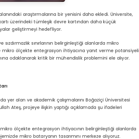
 alanındaki araştırmalarına bir yenisini daha ekledi. Üniversite,
 kartı üzerindeki tümleşik devre kartından daha küçük
alar geliştirmeyi hedefliyor.
ızdırmazlık sınırlarının belirginleştiği alanlarda mikro
ve mikro ölçekte entegrasyon ihtiyacına yanıt verme potansiyeli
na odaklanarak kritik bir mühendislik problemini ele alıyor.
tarı
da yer alan ve akademik çalışmalarını Boğaziçi Üniversitesi
h Ateş, projeye ilişkin yaptığı açıklamada şu ifadeleri
 mikro ölçekte entegrasyon ihtiyacının belirginleştiği alanlarda
rojemizde mikro bataryanın tasarımını merkeze alıyoruz.