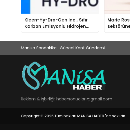
Kleen-Hy-Dro-Gen Inc., Sıfır
Marie Ro
Karbon Emisyonlu Hidrojen
sektörüne
Isıtma Teknolojisinde ISO ve
TSSA Düzenleyici Onaylarını
Aldı
Manisa Sondakika , Güncel Kent Gündemi
Reklam & İşbirliği:
habersonuclari@gmail.com
Copyright © 2025 Tüm hakları MANİSA HABER 'de saklıdır.