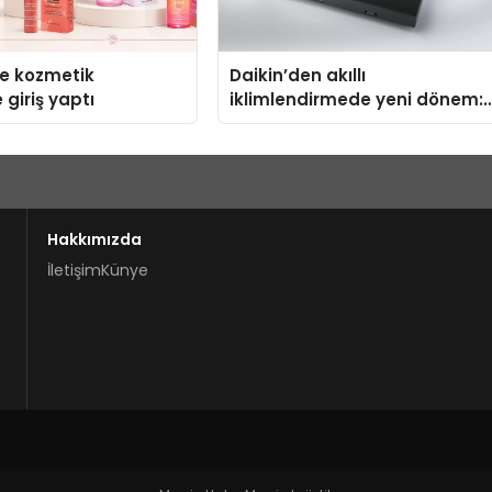
se kozmetik
Daikin’den akıllı
 giriş yaptı
iklimlendirmede yeni dönem:
Madoka Plus Türkiye’de
Hakkımızda
İletişim
Künye