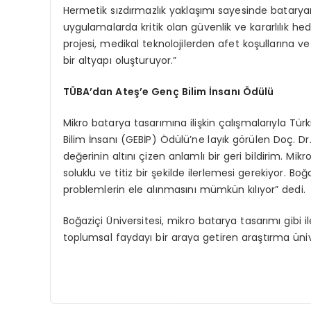
Hermetik sızdırmazlık yaklaşımı sayesinde bataryanı
uygulamalarda kritik olan güvenlik ve kararlılık h
projesi, medikal teknolojilerden afet koşullarına v
bir altyapı oluşturuyor.”
TÜBA’dan Ateş’e Genç Bilim İnsanı Ödülü
Mikro batarya tasarımına ilişkin çalışmalarıyla Tü
Bilim İnsanı (GEBİP) Ödülü’ne layık görülen Doç. Dr
değerinin altını çizen anlamlı bir geri bildirim. Mikr
soluklu ve titiz bir şekilde ilerlemesi gerekiyor. Bo
problemlerin ele alınmasını mümkün kılıyor” dedi.
Boğaziçi Üniversitesi, mikro batarya tasarımı gibi il
toplumsal faydayı bir araya getiren araştırma üni