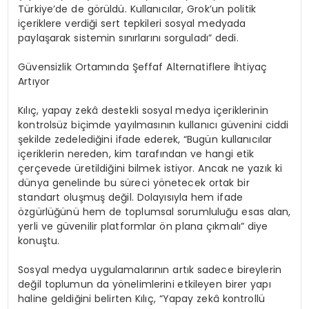
T
ü
rkiye
’
de de g
ö
r
ü
ld
ü
. Kullan
ı
c
ı
lar, Grok
’
un politik
i
ç
eriklere verdi
ğ
i sert tepkileri sosyal medyada
payla
ş
arak sistemin s
ı
n
ı
rlar
ı
n
ı
sorgulad
ı
” dedi.
G
ü
vensizlik Ortam
ı
nda
Ş
effaf Alternatiflere
İ
htiya
ç
Art
ı
yor
K
ı
l
ıç
, yapay zek
â
destekli sosyal medya i
ç
eriklerinin
kontrols
ü
z bi
ç
imde yay
ı
lmas
ı
n
ı
n kullan
ı
c
ı
g
ü
venini ciddi
ş
ekilde zedeledi
ğ
ini ifade ederek,
“
Bug
ü
n kullan
ı
c
ı
lar
i
ç
eriklerin nereden, kim taraf
ı
ndan ve hangi etik
ç
er
ç
evede
ü
retildi
ğ
ini bilmek istiyor. Ancak ne yaz
ı
k ki
d
ü
nya genelinde bu s
ü
reci y
ö
netecek ortak bir
standart olu
ş
mu
ş
de
ğ
il. Dolay
ı
s
ı
yla hem ifade
ö
zg
ü
rl
üğü
n
ü
hem de toplumsal sorumlulu
ğ
u esas alan,
yerli ve g
ü
venilir platformlar
ö
n plana
çı
kmal
ı”
diye
konu
ş
tu.
Sosyal medya uygulamalar
ı
n
ı
n art
ı
k sadece bireylerin
de
ğ
il toplumun da y
ö
nelimlerini etkileyen birer yap
ı
haline geldi
ğ
ini belirten K
ı
l
ıç
,
“
Yapay zek
â
kontroll
ü