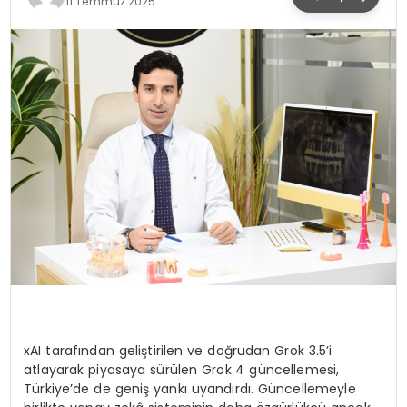
11 Temmuz 2025
SPOR
TEKNOLOJI
YAŞAM
xAI taraf
ı
ndan geli
ş
tirilen ve do
ğ
rudan Grok 3.5
’
i
atlayarak piyasaya s
ü
r
ü
len Grok 4 g
ü
ncellemesi,
T
ü
rkiye
’
de de geni
ş
yank
ı
uyand
ı
rd
ı
. G
ü
ncellemeyle