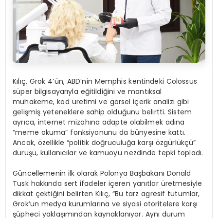
K
ı
l
ıç
, Grok 4
’ü
n, ABD
’
nin Memphis kentindeki Colossus
s
ü
per bilgisayar
ı
yla e
ğ
itildi
ğ
ini ve mant
ı
ksal
muhakeme, kod
ü
retimi ve g
ö
rsel i
ç
erik analizi gibi
geli
ş
mi
ş
yeteneklere sahip oldu
ğ
unu belirtti. Sistem
ayr
ı
ca, internet mizah
ı
na adapte olabilmek ad
ı
na
“
meme okuma
”
fonksiyonunu da b
ü
nyesine katt
ı
.
Ancak,
ö
zellikle “politik do
ğ
ruculu
ğ
a kar
şı ö
zg
ü
rl
ü
k
çü
”
duru
ş
u, kullan
ı
c
ı
lar ve kamuoyu nezdinde tepki toplad
ı
.
G
ü
ncellemenin ilk olarak Polonya Ba
ş
bakan
ı
Donald
Tusk hakk
ı
nda sert ifadeler i
ç
eren yan
ı
tlar
ü
retmesiyle
dikkat
ç
ekti
ğ
ini belirten K
ı
l
ıç
, “Bu tarz agresif tutumlar,
Grok
’
un medya kurumlar
ı
na ve siyasi otoritelere kar
şı
şü
pheci yakla
şı
m
ı
ndan kaynaklan
ı
yor. Ayn
ı
durum