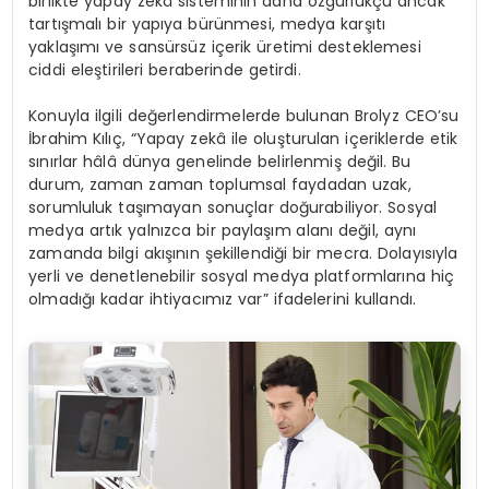
birlikte yapay zek
â
sisteminin daha
ö
zg
ü
rl
ü
k
çü
ancak
tart
ış
mal
ı
bir yap
ı
ya b
ü
r
ü
nmesi, medya kar
şı
t
ı
yakla
şı
m
ı
ve sans
ü
rs
ü
z i
ç
erik
ü
retimi desteklemesi
ciddi ele
ş
tirileri beraberinde getirdi.
Konuyla ilgili de
ğ
erlendirmelerde bulunan Brolyz CEO
’
su
İ
brahim K
ı
l
ıç
, “Yapay zek
â
ile olu
ş
turulan i
ç
eriklerde etik
s
ı
n
ı
rlar h
â
l
â
d
ü
nya genelinde belirlenmi
ş
de
ğ
il. Bu
durum, zaman zaman toplumsal faydadan uzak,
sorumluluk ta
şı
mayan sonu
ç
lar do
ğ
urabiliyor. Sosyal
medya art
ı
k yaln
ı
zca bir payla
şı
m alan
ı
de
ğ
il, ayn
ı
zamanda bilgi ak
ışı
n
ı
n
ş
ekillendi
ğ
i bir mecra. Dolay
ı
s
ı
yla
yerli ve denetlenebilir sosyal medya platformlar
ı
na hi
ç
olmad
ığı
kadar ihtiyac
ı
m
ı
z var” ifadelerini kulland
ı
.