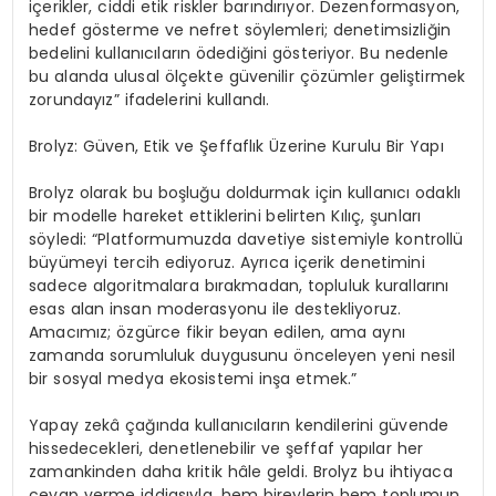
i
ç
erikler, ciddi etik riskler bar
ı
nd
ı
r
ı
yor. Dezenformasyon,
hedef g
ö
sterme ve nefret s
ö
ylemleri; denetimsizli
ğ
in
bedelini kullan
ı
c
ı
lar
ı
n
ö
dedi
ğ
ini g
ö
steriyor. Bu nedenle
bu alanda ulusal
ö
l
ç
ekte g
ü
venilir
çö
z
ü
mler geli
ş
tirmek
zorunday
ı
z
”
ifadelerini kulland
ı
.
Brolyz: G
ü
ven, Etik ve
Ş
effafl
ı
k
Ü
zerine Kurulu Bir Yap
ı
Brolyz olarak bu bo
ş
lu
ğ
u doldurmak i
ç
in kullan
ı
c
ı
odakl
ı
bir modelle hareket ettiklerini belirten K
ı
l
ıç
,
ş
unlar
ı
s
ö
yledi:
“
Platformumuzda davetiye sistemiyle kontroll
ü
b
ü
y
ü
meyi tercih ediyoruz. Ayr
ı
ca i
ç
erik denetimini
sadece algoritmalara b
ı
rakmadan, topluluk kurallar
ı
n
ı
esas alan insan moderasyonu ile destekliyoruz.
Amac
ı
m
ı
z;
ö
zg
ü
rce fikir beyan edilen, ama ayn
ı
zamanda sorumluluk duygusunu
ö
nceleyen yeni nesil
bir sosyal medya ekosistemi in
ş
a etmek.
”
Yapay zek
â ç
a
ğı
nda kullan
ı
c
ı
lar
ı
n kendilerini g
ü
vende
hissedecekleri, denetlenebilir ve
ş
effaf yap
ı
lar her
zamankinden daha kritik h
â
le geldi. Brolyz bu ihtiyaca
cevap verme iddias
ı
yla, hem bireylerin hem toplumun