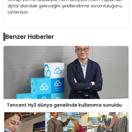
dijital alandaki gelece
ğ
ini
ş
ekillendirme sorumlulu
ğ
unu
ü
stleniyor.
Benzer Haberler
Tencent Hy3 dünya genelinde kullanıma sunuldu