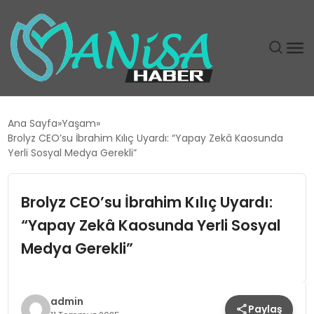
DÜNYA
Ana Sayfa
Yaşam
Brolyz CEO’su İbrahim Kılıç Uyardı: “Yapay Zekâ Kaosunda
EĞITIM
Yerli Sosyal Medya Gerekli”
EKONOMI
Brolyz CEO’su İbrahim Kılıç Uyardı:
“Yapay Zekâ Kaosunda Yerli Sosyal
GÜNDEM
Medya Gerekli”
MAGAZIN
SIYASET
admin
Paylaş