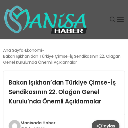
DÜNYA
Ana Sayfa
Ekonomi
Bakan Işıkhan’dan Türkiye Çimse-İş Sendikasının 22. Olağan
EĞITIM
Genel Kurulu’nda Önemli Açıklamalar
EKONOMI
Bakan Işıkhan’dan Türkiye Çimse-İş
Sendikasının 22. Olağan Genel
GÜNDEM
Kurulu’nda Önemli Açıklamalar
MAGAZIN
SIYASET
Manisada Haber
Paylaş