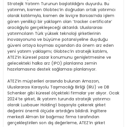
Stratejik Yatırım Turunun başlatıldığını duyurdu. Bu
yatırımın, kısmen Globtec’in doğrudan ortak yatırımcı
olarak katılımıyla, kısmen de İsviçre Borsası’nda işlem
gören yenilikçi bir yaklaşım olan ‘tracker certificate’
aracılığıyla gerçekleşeceği aktarıldı. Uluslararası
yatırımcıların Türk yüksek teknoloji şirketlerinin
inovasyonuna ve büyüme potansiyeline duyduğu
güveni ortaya koyması açısından da önem arz eden
yeni yatırım yaklaşımı; Globtec’in stratejik katılımı,
ATEZ’in küresel pazar konumunu genişletmesine ve
gelecekteki halka arz (IPO) planlarına zemin
hazırlamasına destek sağlaması planlanıyor.
ATEZ’in müşterileri arasında bulunan Amazon,
Uluslararası Karayolu Taşımacılığı Birliği (IRU) ve DB
Schenker gibi küresel ölçekteki firmalar yer alıyor. Ocak
2024’te şirket, ilk yatırım turunda stratejik yatırımcı
olarak Luxbauer Holding’i başarıyla çekerek şirket
değerini önemli ölçüde artırdığını bildirdi. İngiltere
merkezli Alman bir bağımsız firma tarafından
gerçekleştirilen son dış değerleme, ATEZ’in şirket