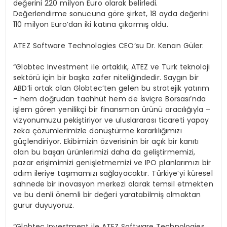
değerini 220 milyon Euro olarak belirledi.
Değerlendirme sonucuna göre şirket, 18 ayda değerini
110 milyon Euro’dan iki katına çıkarmış oldu.
ATEZ Software Technologies CEO’su Dr. Kenan Güler:
“Globtec Investment ile ortaklık, ATEZ ve Türk teknoloji
sektörü için bir başka zafer niteliğindedir. Saygın bir
ABD’li ortak olan Globtec’ten gelen bu stratejik yatırım
– hem doğrudan taahhüt hem de İsviçre Borsası’nda
işlem gören yenilikçi bir finansman ürünü aracılığıyla –
vizyonumuzu pekiştiriyor ve uluslararası ticareti yapay
zeka çözümlerimizle dönüştürme kararlılığımızı
güçlendiriyor. Ekibimizin özverisinin bir açık bir kanıtı
olan bu başarı ürünlerimizi daha da geliştirmemizi,
pazar erişimimizi genişletmemizi ve IPO planlarımızı bir
adım ileriye taşımamızı sağlayacaktır. Türkiye’yi küresel
sahnede bir inovasyon merkezi olarak temsil etmekten
ve bu denli önemli bir değeri yaratabilmiş olmaktan
gurur duyuyoruz.
“Globtec Investment ile ATEZ Software Technologies