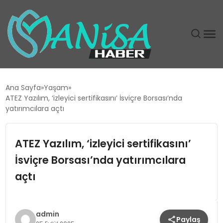
DÜNYA
Ana Sayfa
Yaşam
ATEZ Yazılım, ‘izleyici sertifikasını’ İsviçre Borsası’nda
EĞITIM
yatırımcılara açtı
EKONOMI
ATEZ Yazılım, ‘izleyici sertifikasını’
İsviçre Borsası’nda yatırımcılara
GÜNDEM
açtı
MAGAZIN
SIYASET
admin
Paylaş