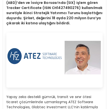
(ABD)
’
den ve İsviçre Borsası’nda (SIX) iş
lem g
ö
ren
Tracker Certificate (ISIN CH1427490276) kullanılmak
suretiyle ikinci Stratejik Yatırımcı Turunu başlattığını
duyurdu. Ş
irket, de
ğerini 18 ayda 220 milyon Euro
’
ya
çıkarak iki katına ulaştığını bildirdi.
Yapay zeka destekli gümrük, transit ve sınır ötesi
ticaret çözümlerinde uzmanlaşmış ATEZ Software
Technologies, Globtec Investment LLC’nin katılımıyla