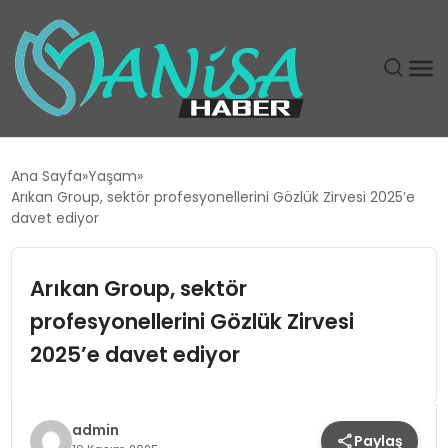
DÜNYA
Ana Sayfa
Yaşam
Arıkan Group, sektör profesyonellerini Gözlük Zirvesi 2025’e
EĞITIM
davet ediyor
EKONOMI
Arıkan Group, sektör
profesyonellerini Gözlük Zirvesi
GÜNDEM
2025’e davet ediyor
MAGAZIN
SIYASET
admin
Paylaş