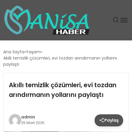
DÜNYA
Ana Sayfa
Yaşam
Akıllı temizlik çözümleri, evi tozdan arındırmanın yollarını
EĞITIM
paylaştı
EKONOMI
Akıllı temizlik çözümleri, evi tozdan
arındırmanın yollarını paylaştı
GÜNDEM
MAGAZIN
admin
Paylaş
25 Mart 2025
SIYASET