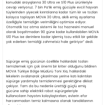
konudaki arayışlarına 30 Ultra ve S10 Plus ürünleriyle
cevap veriyoruz. 7 bin Pa’lık emiş gücüyle evcil hayvan
tüylerinden yiyecek kırıntılarına kadar tüm kir ve tozları
kolayca toplayan MOVA 30 Ultra, akıllı emiş ayarlama
özelliğiyle temizliğin verimliliğini optimize ediyor.
Otomatik toz atma sistemi ile toz haznesini manuel
olarak boşaltmadan 90 güne kadar kullanılabilen MOVA
S10 Plus ise derinlere kadar işlemiş tozu etkili bir şekilde
yok ederken temizliği zahmetsiz hale getiriyor” dedi.
Süpürge emiş gücünün özellikle halılardaki tozları
temizlemek için çok önemi bir kriter olduğunu bildiren
MOVA Türkiye Bölge Müdürü Toni Xia, halılardaki
lekelerin ovalanarak çıkarılması yerine katı kalıntıları
süpürge yardımıyla temizlenmesi gerektiğine dikkat
çekiyor. Tam da bu nedenle ürettiği güçlü emiş
gücüne sahip elektrikli robot süpürgeleriyle
kullanıcıların hayatını kolaylaştırırken, evlerin efor
harcanmadan temiz kalmasına olanak tanıdıklarının